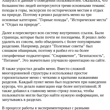
Analytics и данные о поведении пользователей. Оказалось, что
большинство людей интересуются тремя основными темами⁚
походы в горы, экскурсии по историческим местам и отдых
на природе. Поэтому я решил разделить меню на три
основные категории⁚ "Горные походы", "Исторические места"
и "Отдых на природе".
Далее я пересмотрел всю систему внутренних ссылок. Были
страницы, которые были почти не посещаемы. Я решил либо
удалить их совсем, либо объединить с более популярными
разделами. Например, раздел "Полезные советы" был
слишком обширным, поэтому я разбил его на более
специфичные подкатегории⁚ "Снаряжение", "Безопасность",
"Питание". Это значительно улучшило ориентацию на сайте.
Я также упростил дизайн меню. Вместо сложной
многоуровневой структуры я использовал простое
горизонтальное меню с четкими и краткими названиями
разделов. Каждый пункт меню был подсвечен при наведении
курсора, что делало навигацию еще более интуитивной; Я
также добавил к главному меню строку поиска, чтобы
пользователи могли быстро найти нужную информацию, не
запутываясь в разделах.
В процессе работы я экспериментировал с разными