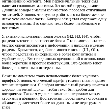
оптимизацию контента. Мой первоначальный текст был
написан сплошным массивом, без всякой структуризации.
Длинные абзацы с малым количеством пробелов отпугивали
читателей. Я понял, что нужно разбить его на более мелкие,
легко усваиваемые части. Каждый абзац стал содержать одну
основную мысль. Это сделало текст более читабельным и
понятным.
Я активно использовал подзаголовки (H2, H3, H4), чтобы
разделить текст на логические блоки. Это помогло читателю
быстро ориентироваться в информации и находить нужные
разделы. Кроме того, я добавил много списков (UL, OL),
чтобы представить информацию в более компактном и
удобном виде. Вместо длинных предложений я использовал
более короткие и простые конструкции. Это сделало текст
более динамичным и интересным.
Важным моментом стало использование более крупного
шрифта. Я понял, что мелкий шрифт утомляет глаза и делает
чтение неприятным. Я выбрал оптимальный размер шрифта и
хорошо читаемый шрифт, чтобы текст был удобен для
восприятия. Также я уделил внимание интервалам между
строками и абзацами. Достаточный пробел между строками и
абзацами делает текст более воздушным и не перегружает
глаза.