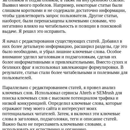
Выявил много пробелов. Например, некоторые статьи были
слишком короткими и не содержали достаточно информации,
чтобы удовлетворить запрос пользователя. Другие статьи,
наоборот, были перенасыщены ключевыми словами, что
негативно влияло на читабельность и позиции в поисковой
выдаче. Я решил это исправить.
Я начал с редактирования существующих статей. Добавил в
них более детальную информацию, расширил разделы, где это
было необходимо, и убрал лишние ключевые слова. Особое
внимание уделил заголовкам и подзаголовкам, сделав их
более информативными и привлекательными. Вместо сухих и
безликих фраг я использовал завлекающие формулировки. В
результате, статьи стали более читабельными и полезными для
пользователей.
Параллельно с редактированием статей, я провел анализ
ключевых слов. Использовал сервисы Ahrefs и SEMrush для
поиска ключевых слов с высоким потенциалом трафика и
низкой конкуренцией. Определил ключевые слова, которые
отражают тему моего сайта и интересуют моих
потенциальных читателей. Затем, я включил эти ключевые
слова в заголовки, подзаголовки, теги и описание статей.
Важно было не переспамить ключевыми словами, а
использовать их естественно и органично.