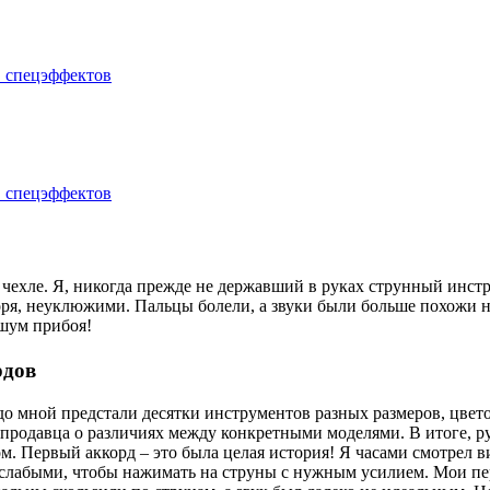
 чехле. Я, никогда прежде не державший в руках струнный инст
ря, неуклюжими. Пальцы болели, а звуки были больше похожи на
 шум прибоя!
рдов
до мной предстали десятки инструментов разных размеров, цвето
 продавца о различиях между конкретными моделями. В итоге, 
м. Первый аккорд – это была целая история! Я часами смотрел в
лабыми, чтобы нажимать на струны с нужным усилием. Мои пер