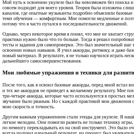
Мой путь к освоению укулеле был бы невозможен без поиска и
совсем подходят для моего уровня. Теория была изложена слиш
каналов, где опытные музыканты подробно объясняли базовые 
темп обучения — комфортным. Мне помогли медленные и поэтап
потому что я часто путался в последовательности движений.
Однако, через некоторое время я понял, что мне не хватает с
практики нужно было что-то больше. Тогда я решил попробоват
тесты и задания для самопроверки. Это был значительный шаг
освоении новых навыков. Я учил аккорды, ритмику, и даже ба
новый материал. В результате, я не только научился играть не
дальнейшего самосовершенствования.
Мои любимые упражнения и техники для развит
После того, как я освоил базовые аккорды, перед мной встал в
и тех же аккордов не приведет к желаемому результату. Мне
три-четыре аккорда, которые часто используются в простых мел
звучание было рваным. Но с каждой практикой мои движения 
мою скорость и точность.
Другим важным упражнением стали этюды для укулеле. Я нашёл
легкие мелодии. Они помогли развить не только технику игры,
по немногу перекладывать их на свой инструмент. Это было оч
всегда получал идеальный результат, но процесс был увлекате