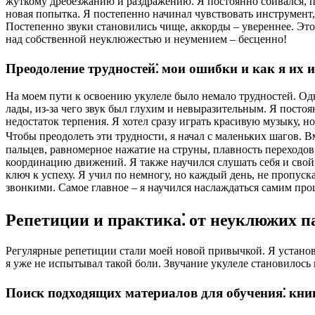
жуткому дребезжанию и раздражению. Я постоянно сбивался, па
новая попытка. Я постепенно начинал чувствовать инструмент,
Постепенно звуки становились чище, аккорды – увереннее. Эт
над собственной неуклюжестью и неумением – бесценно!
Преодоление трудностей⁚ мои ошибки и как я их 
На моем пути к освоению укулеле было немало трудностей. Од
лады, из-за чего звук был глухим и невыразительным. Я посто
недостаток терпения. Я хотел сразу играть красивую музыку, но
Чтобы преодолеть эти трудности, я начал с маленьких шагов. 
пальцев, равномерное нажатие на струны, плавность переходо
координацию движений. Я также научился слушать себя и свой 
ключ к успеху. Я учил по немногу, но каждый день, не пропуск
звонкими. Самое главное – я научился наслаждаться самим проц
Репетиции и практика⁚ от неуклюжих 
Регулярные репетиции стали моей новой привычкой. Я установ
я уже не испытывал такой боли. Звучание укулеле становилось
Поиск подходящих материалов для обучения⁚ кни