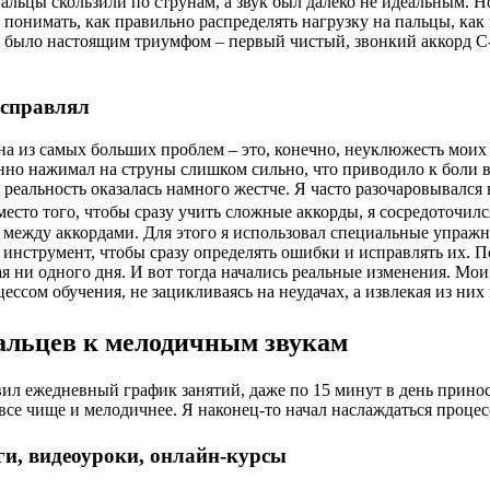
льцы скользили по струнам, а звук был далеко не идеальным. Н
 понимать, как правильно распределять нагрузку на пальцы, как
о было настоящим триумфом – первый чистый, звонкий аккорд C
исправлял
на из самых больших проблем – это, конечно, неуклюжесть моих
янно нажимал на струны слишком сильно, что приводило к боли в
 реальность оказалась намного жестче. Я часто разочаровывался 
Вместо того, чтобы сразу учить сложные аккорды, я сосредоточи
в между аккордами. Для этого я использовал специальные упраж
инструмент, чтобы сразу определять ошибки и исправлять их. По
ая ни одного дня. И вот тогда начались реальные изменения. Мо
ессом обучения, не зацикливаясь на неудачах, а извлекая из ни
пальцев к мелодичным звукам
ил ежедневный график занятий, даже по 15 минут в день принос
 все чище и мелодичнее. Я наконец-то начал наслаждаться процес
ги, видеоуроки, онлайн-курсы