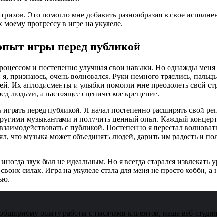
трихов. Это помогло мне добавить разнообразия в свое исполнен
моему прогрессу в игре на укулеле.
опыт игры перед публикой
сь процессом и постепенно улучшая свои навыки. Но однажды ме
я, признаюсь, очень волновался. Руки немного тряслись, пальцы
ей. Их аплодисменты и улыбки помогли мне преодолеть свой стр
ед людьми, а настоящее сценическое крещение.
 играть перед публикой. Я начал постепенно расширять свой реп
с другими музыкантами и получить ценный опыт. Каждый концер
взаимодействовать с публикой. Постепенно я перестал волновать
нял, что музыка может объединять людей, дарить им радость и 
иногда звук был не идеальным. Но я всегда старался извлекать у
 своих силах. Игра на укулеле стала для меня не просто хобби, 
ью.
обширному опыту работы с тысячами клиентов, наша веб-студия 