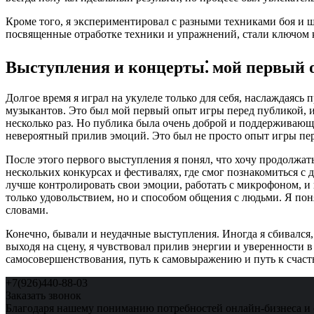
Кроме того, я экспериментировал с разными техниками боя и ш
посвященные отработке техники и упражнений, стали ключом к 
Выступления и концерты⁚ мой первый 
Долгое время я играл на укулеле только для себя, наслаждая
музыкантов. Это был мой первый опыт игры перед публикой, и 
несколько раз. Но публика была очень доброй и поддерживающ
невероятный прилив эмоций. Это был не просто опыт игры пер
После этого первого выступления я понял, что хочу продолжать
нескольких конкурсах и фестивалях, где смог познакомиться 
лучше контролировать свои эмоции, работать с микрофоном, и 
только удовольствием, но и способом общения с людьми. Я по
словами.
Конечно, бывали и неудачные выступления. Иногда я сбивался, 
выходя на сцену, я чувствовал прилив энергии и уверенности в
самосовершенствования, путь к самовыражению и путь к счаст
+7(926)440-88-03
Заказать звонок
Благодаря нашему пониманию потребностей онлайн-бизнеса и 