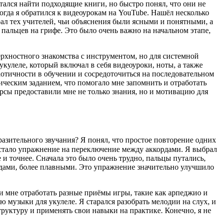
ался найти подходящие книги, но быстро понял, что они не
огда я обратился к видеоурокам на YouTube. Нашёл несколько
ал тех учителей, чьи объяснения были ясными и понятными, а
альцев на грифе. Это было очень важно на начальном этапе,
ерхностного знакомства с инструментом, но для системной
укулеле, который включал в себя видеоуроки, ноты, а также
аотичности в обучении и сосредоточиться на последовательном
ческим заданием, что помогало мне запомнить и отработать
урсы предоставили мне не только знания, но и мотивацию для
ыразительного звучания? Я понял, что простое повторение одних
стало упражнение на переключение между аккордами. Я выбрал
и точнее. Сначала это было очень трудно, пальцы путались,
дами, более плавными. Это упражнение значительно улучшило
 мне отработать разные приёмы игры, такие как арпеджио и
 музыки для укулеле. Я старался разобрать мелодии на слух, и
руктуру и применять свои навыки на практике. Конечно, я не