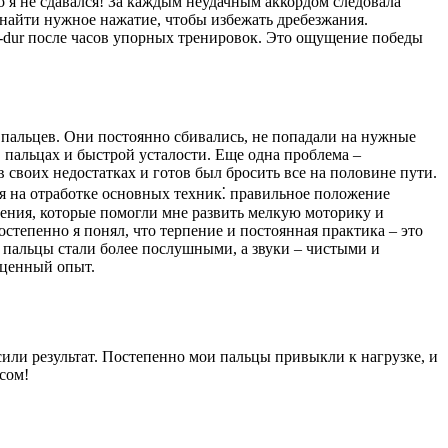
о я не сдавался! За каждым неудачным аккордом следовала
 найти нужное нажатие, чтобы избежать дребезжания.
-dur после часов упорных тренировок. Это ощущение победы
 пальцев. Они постоянно сбивались, не попадали на нужные
 пальцах и быстрой усталости. Еще одна проблема –
в своих недостатках и готов был бросить все на половине пути.
лся на отработке основных техник⁚ правильное положение
нения, которые помогли мне развить мелкую моторику и
степенно я понял, что терпение и постоянная практика – это
и пальцы стали более послушными, а звуки – чистыми и
х ценный опыт.
или результат. Постепенно мои пальцы привыкли к нагрузке, и
сом!