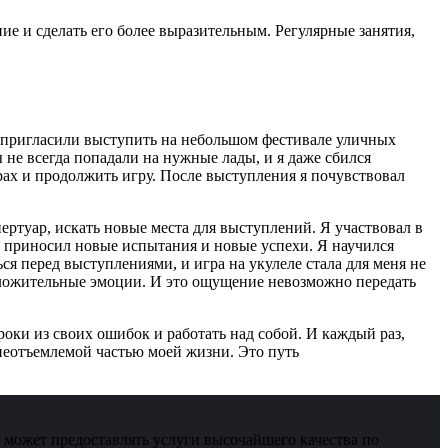
ие и сделать его более выразительным. Регулярные занятия,
ня пригласили выступить на небольшом фестивале уличных
 не всегда попадали на нужные лады, и я даже сбился
ах и продолжить игру. После выступления я почувствовал
ертуар, искать новые места для выступлений. Я участвовал в
т приносил новые испытания и новые успехи. Я научился
ся перед выступлениями, и игра на укулеле стала для меня не
положительные эмоции. И это ощущение невозможно передать
роки из своих ошибок и работать над собой. И каждый раз,
а неотъемлемой частью моей жизни. Это путь
может предоставлять услуги высочайшего качества по