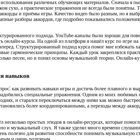
 использования различных обучающих материалов. Сначала я пыт
ком сухо, а практические упражнения не всегда были понятны. Т
аккорды и приёмы игры. Качество видео было разным, но я выбр
ные разборы аккордов, где подробно показывались положения п
труктурированного подхода. YouTube-каналы были хороши для пов
ь онлайн-курсы. На одной из платформ я нашёл курс по игре на 
 вперед. Структурированный подход курса помог мне избежать х
зовые гармонические принципы. Каждый урок закреплялся практи
сколько песен, но и понял основы музыкальной теории. Онлайн-к
ия навыков
опрос⁚ как развивать навыки игры и достичь более плавного и в
 понадобились специальные упражнения. Одним из моих любимых 
одиях, и старался переключаться между ними как можно быстрее 
становились более координированными, а переходы между аккор
 несколько простых этюдов в онлайн-ресурсах, которые помогли
 но и музыкальный слух. Я также уделял много времени слушанию
ень полезно для развития способности понимать музыкальную ст
льным и очень полезным.