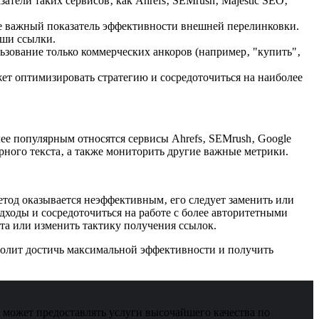
атели таких сервисов‚ как Ahrefs‚ SEMrush‚ Majestic SEO‚
е важный показатель эффективности внешней перелинковки.
аши ссылки.
ьзование только коммерческих анкоров (например‚ "купить"‚
жет оптимизировать стратегию и сосредоточиться на наиболее
ее популярным относятся сервисы Ahrefs‚ SEMrush‚ Google
орного текста‚ а также мониторить другие важные метрики.
тод оказывается неэффективным‚ его следует заменить или
дходы и сосредоточиться на работе с более авторитетными
та или изменить тактику получения ссылок.
зволит достичь максимальной эффективности и получить
может предоставлять услуги высочайшего качества по