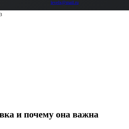
levelx@mail.ru
3
вка и почему она важна