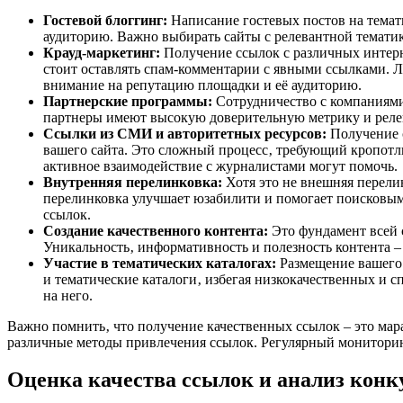
Гостевой блоггинг:
Написание гостевых постов на темати
аудиторию. Важно выбирать сайты с релевантной тематик
Крауд-маркетинг:
Получение ссылок с различных интерне
стоит оставлять спам-комментарии с явными ссылками. 
внимание на репутацию площадки и её аудиторию.
Партнерские программы:
Сотрудничество с компаниями
партнеры имеют высокую доверительную метрику и релев
Ссылки из СМИ и авторитетных ресурсов:
Получение с
вашего сайта. Это сложный процесс‚ требующий кропотл
активное взаимодействие с журналистами могут помочь.
Внутренняя перелинковка:
Хотя это не внешняя перели
перелинковка улучшает юзабилити и помогает поисковым 
ссылок.
Создание качественного контента:
Это фундамент всей с
Уникальность‚ информативность и полезность контента 
Участие в тематических каталогах:
Размещение вашего 
и тематические каталоги‚ избегая низкокачественных и 
на него.
Важно помнить‚ что получение качественных ссылок – это мара
различные методы привлечения ссылок. Регулярный мониторинг
Оценка качества ссылок и анализ конк