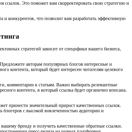
я ссылок. Это поможет вам скорректировать свою стратегию и
а и конкурентов‚ что позволит вам разработать эффективную
етинга
ктивных стратегий зависит от специфики вашего бизнеса‚
. Предложите авторам популярных блогов интересные и
ного контента‚ который будет интересен читателям целевого
оги‚ комментарии к статьям. Важно выбирать релевантные
ресного контента‚ в который ссылка будет органично вписана.
жет принести значительный прирост качественных ссылок.
ь блогеров с высокой вовлеченностью аудитории и
 вашему бренду и получить качественные обратные ссылки.
пространении пресс-релиза на разных платформах.