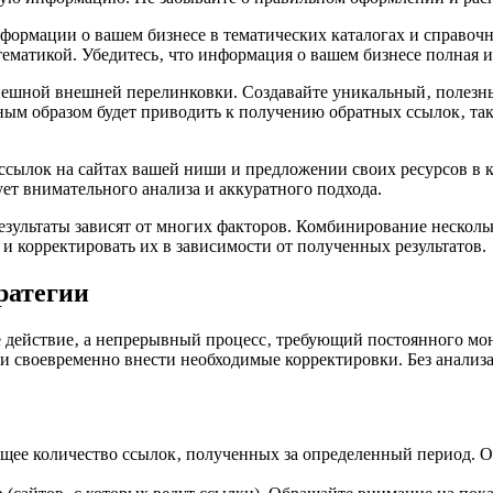
ормации о вашем бизнесе в тематических каталогах и справочн
ематикой. Убедитесь‚ что информация о вашем бизнесе полная и
ешной внешней перелинковки. Создавайте уникальный‚ полезны
нным образом будет приводить к получению обратных ссылок‚ так 
ссылок на сайтах вашей ниши и предложении своих ресурсов в к
ет внимательного анализа и аккуратного подхода.
езультаты зависят от многих факторов. Комбинирование несколь
и корректировать их в зависимости от полученных результатов.
ратегии
 действие‚ а непрерывный процесс‚ требующий постоянного мони
и своевременно внести необходимые корректировки. Без анализа
ее количество ссылок‚ полученных за определенный период. Одн