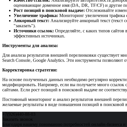
Качество ссылок:
Анализируйте авторитетность доноров 
оценивающие доменное имя (DA‚ DR‚ TF/CF) и другие по
Рост позиций в поисковой выдаче:
Отслеживайте измене
Увеличение трафика:
Мониторинг увеличения трафика с
Анкорный текст:
Анализируйте анкорный текст (текст с
"заказать").
Источники ссылок:
Определяйте‚ с каких типов сайтов в
эффективных источниках.
Инструменты для анализа:
Для анализа результатов внешней перелинковки существует мно
Search Console‚ Google Analytics. Эти инструменты позволяют 
Корректировка стратегии:
На основе полученных данных необходимо регулярно корректи
модифицировать. Например‚ если вы получаете много ссылок с
сайтами. Если рост позиций в поисковой выдаче не соответств
Постоянный мониторинг и анализ результатов внешней перелин
желаемые результаты в виде повышения позиций в поисковой в
+7(926)440-88-03
Заказать звонок
Благодаря нашему пониманию потребностей онлайн-бизнеса и 