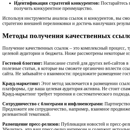
Идентификация стратегий конкурентов:
Постарайтесь 
получить конкурентное преимущество.
Используя инструменты анализа ссылок и конкурентов‚ вы смо
стратегию внешней перелинковки и достичь наилучших резуль
Методы получения качественных ссылок
Получение качественных ссылок – это комплексный процесс‚ 
целевой аудитории и бюджета. Ниже рассмотрены некоторые и
Гостевой блоггинг:
Написание статей для других веб-сайтов 
полезные статьи‚ в которые вы сможете органично вплести ссыл
сайта. Не забывайте о взаимности: предложите размещение гост
Крауд-маркетинг:
Этот метод заключается в размещении ссыло
платформы‚ где ваша целевая аудитория активна. Не стоит спа
Крауд-маркетинг требует терпения и систематического подхода
Сотрудничество с блогерами и инфлюенсерами:
Партнерство
Предложите им сотрудничество‚ например‚ взаимное продвиже
релевантной тематикой.
Размещение пресс-релизов:
Публикация новостей и пресс-рел
Убедитесь‚ что ваш пресс-релиз интересен и содержит актуал