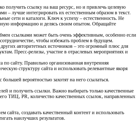
ко получить ссылку на ваш ресурс‚ но и привлечь целевую
ми – лучше интегрировать их естественным образом в текст.
ые сети и каталоги. Ключ к успеху – естественность. Не
лезную информацию и делясь своим опытом. Обращайте
обмен ссылками может быть очень эффективным‚ особенно если
отрудничестве‚ чтобы избежать проблем в будущем.
других авторитетных источников – это огромный плюс для
ктам. Пресс-релизы‚ участие в отраслевых мероприятиях и
а по сайту. Правильно организованная внутренняя
ческую структуру сайта и использовать релевантные якоря
с большей вероятностью захотят на него ссылаться.
елей и получить ссылки. Важно выбирать только качественные
– его ТИЦ‚ PR‚ количество качественных ссылок‚ направленных
ем сайта‚ создавать качественный контент и использовать
тигать наилучших результатов.