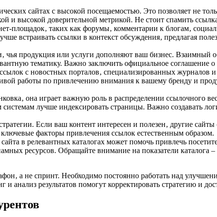
ческих сайтах с высокой посещаемостью. Это позволяет не толь
ой и высокой доверительной метрикой. Не стоит спамить ссылка
т-площадок‚ таких как форумы‚ комментарии к блогам‚ социальн
Лучше встраивать ссылки в контекст обсуждения‚ предлагая по
‚ чья продукция или услуги дополняют ваш бизнес. Взаимный 
антную тематику. Важно заключить официальное соглашение о с
сылок с новостных порталов‚ специализированных журналов и 
ивой работы по привлечению внимания к вашему бренду и проду
нковка‚ она играет важную роль в распределении ссылочного вес
системам лучше индексировать страницы. Важно создавать логи
тратегии. Если ваш контент интересен и полезен‚ другие сайты 
– ключевые факторы привлечения ссылок естественным образом.
сайта в релевантных каталогах может помочь привлечь посетит
спамных ресурсов. Обращайте внимание на показатели каталога 
фон‚ а не спринт. Необходимо постоянно работать над улучшени
 и анализ результатов помогут корректировать стратегию и дос
урентов