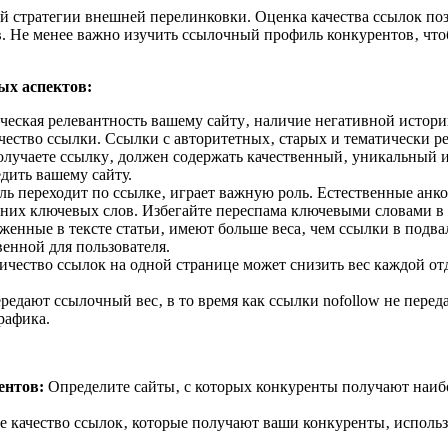
й стратегии внешней перелинковки. Оценка качества ссылок по
в. Не менее важно изучить ссылочный профиль конкурентов‚ что
ых аспектов:
ческая релевантность вашему сайту‚ наличие негативной истории
 качество ссылки. Ссылки с авторитетных‚ старых и тематически 
олучаете ссылку‚ должен содержать качественный‚ уникальный 
дить вашему сайту.
ель переходит по ссылке‚ играет важную роль. Естественные анк
них ключевых слов. Избегайте переспама ключевыми словами в 
енные в тексте статьи‚ имеют больше веса‚ чем ссылки в подвал
венной для пользователя.
чество ссылок на одной странице может снизить вес каждой от
редают ссылочный вес‚ в то время как ссылки nofollow не перед
рафика.
ентов:
Определите сайты‚ с которых конкуренты получают наиб
 качество ссылок‚ которые получают ваши конкуренты‚ использу