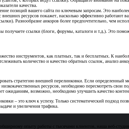
(сайтов‚ с которых ведут ссылки). Обращайте внимание на показ
казатели качества.
ние позиций вашего сайта по ключевым запросам. Это наиболе
 внешних ресурсов покажет‚ насколько эффективно работают в
сылки). Разнообразие анкоров более предпочтительно‚ чем испол
ы получаете ссылки (блоги‚ форумы‚ каталоги и т.д.). Это помо
жество инструментов‚ как платных‚ так и бесплатных. К наибол
отслеживать количество и качество обратных ссылок‚ анализ анк
ровать стратегию внешней перелинковки. Если определенный ме
 низкокачественных ресурсов‚ необходимо пересмотреть свои по
ует ожиданиям‚ возможно‚ необходимо улучшить качество контен
ковки – это ключ к успеху. Только систематический подход по
ыдаче и увеличения трафика.
обширному опыту работы с тысячами клиентов, наша веб-студия 