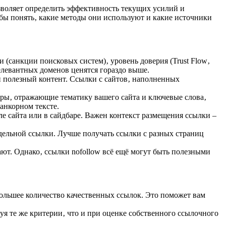
зволяет определить эффективность текущих усилий и
бы понять‚ какие методы они используют и какие источники
 (санкции поисковых систем)‚ уровень доверия (Trust Flow‚
релевантных доменов ценятся гораздо выше.
и полезный контент. Ссылки с сайтов‚ наполненных
оры‚ отражающие тематику вашего сайта и ключевые слова‚
анкорном тексте.
е сайта или в сайдбаре. Важен контекст размещения ссылки –
дельной ссылки. Лучше получать ссылки с разных страниц
ают. Однако‚ ссылки nofollow всё ещё могут быть полезными
ольшее количество качественных ссылок. Это поможет вам
я те же критерии‚ что и при оценке собственного ссылочного