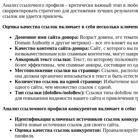
Анализ ссылочного профиля – критически важный этап в любо
скорректировать стратегию для достижения лучших результато
ссылок им удается привлечь.
Оценка качества ссылок включает в себя несколько ключев
Доменное имя сайта-донора:
Возраст домена‚ его темати
Domain Authority и другие метрики) – все это влияет на
Качество контента сайта-донора:
Сайт‚ с которого вы п
низкокачественным или спамным контентом‚ могут навре
Анкорный текст ссылки:
Текст‚ по которому пользоват
более эффективны‚ чем спамные анкоры‚ состоящие из од
Местоположение ссылки на странице:
Ссылки‚ располож
она должна органично вписываться в текст и быть естест
Количество ссылок на одной странице:
Избыточное коли
одного сайта‚ чем множество ссылок с одной.
Тип ссылки (dofollow/nofollow):
Ссылки типа dofollow пе
для повышения видимости вашего сайта и привлечения т
Анализ ссылочного профиля конкурентов включает в себя:
Идентификация ключевых источников ссылок конкур
найти новые источники ссылок для своего сайта.
Оценка качества ссылок конкурентов:
Проанализируйте
профиля.