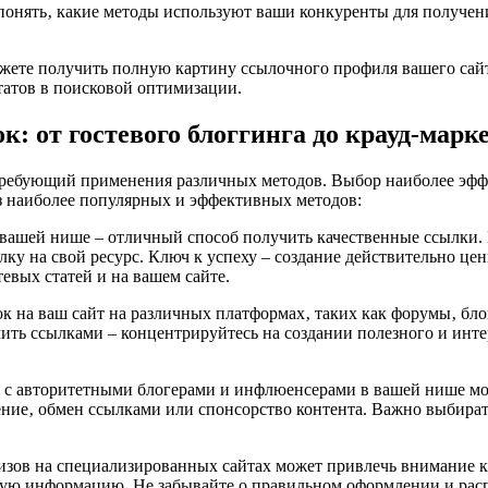
понять‚ какие методы используют ваши конкуренты для получени
жете получить полную картину ссылочного профиля вашего сайт
татов в поисковой оптимизации.
: от гостевого блоггинга до крауд-марк
требующий применения различных методов. Выбор наиболее эффе
з наиболее популярных и эффективных методов:
в вашей нише – отличный способ получить качественные ссылки
ку на свой ресурс. Ключ к успеху – создание действительно цен
евых статей и на вашем сайте.
к на ваш сайт на различных платформах‚ таких как форумы‚ бл
мить ссылками – концентрируйтесь на создании полезного и инте
.
 с авторитетными блогерами и инфлюенсерами в вашей нише мо
ние‚ обмен ссылками или спонсорство контента. Важно выбират
изов на специализированных сайтах может привлечь внимание к
ьную информацию. Не забывайте о правильном оформлении и рас