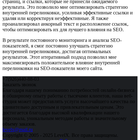
страниц, и ссылки, которые не принесли ожидаемого
результата. Это позволило мне оптимизировать стратегию
внутренней перелинковки, усиливая эффективные ссылки и
удаляя или корректируя неэффективные. Я также
проанализировал анкорный текст и расположение ссылок,
чтобы оптимизировать их для лучшего влияния на SEO.
В результате постоянного мониторинга и анализа SEO-
показателей, я смог постоянно улучшать стратегию
внутренней перелинковки, достигая оптимальных
результатов. Этот итеративный подход позволил мне
максимизировать положительное влияние внутренней
перелинковки на SEO-показатели моего сайта.
+7(926)440-88-03
Заказать звонок
Благодаря нашему пониманию потребностей онлайн-бизнеса
и обширному опыту работы с тысячами клиентов, наша веб-
студия может предоставлять услуги высочайшего качества по
удивительно доступным и привлекательным ценам. Это
достигается благодаря высокой квалификации нашего
персонала, уникальным методам работы и значительному
объему заказов.
levelx@mail.ru
Copyright © 2005 - 2025 LevelX. Все права защищены.