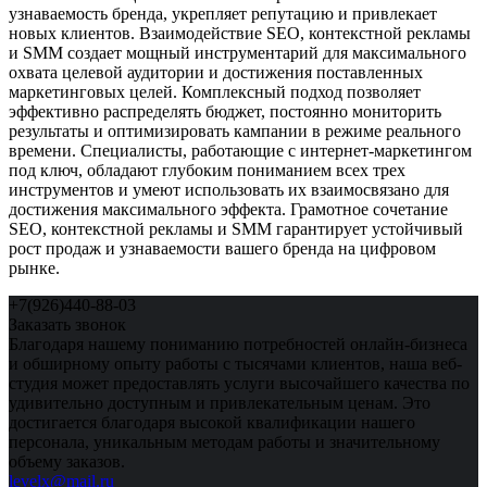
узнаваемость бренда, укрепляет репутацию и привлекает
новых клиентов. Взаимодействие SEO, контекстной рекламы
и SMM создает мощный инструментарий для максимального
охвата целевой аудитории и достижения поставленных
маркетинговых целей. Комплексный подход позволяет
эффективно распределять бюджет, постоянно мониторить
результаты и оптимизировать кампании в режиме реального
времени. Специалисты, работающие с интернет-маркетингом
под ключ, обладают глубоким пониманием всех трех
инструментов и умеют использовать их взаимосвязано для
достижения максимального эффекта. Грамотное сочетание
SEO, контекстной рекламы и SMM гарантирует устойчивый
рост продаж и узнаваемости вашего бренда на цифровом
рынке.
+7(926)440-88-03
Заказать звонок
Благодаря нашему пониманию потребностей онлайн-бизнеса
и обширному опыту работы с тысячами клиентов, наша веб-
студия может предоставлять услуги высочайшего качества по
удивительно доступным и привлекательным ценам. Это
достигается благодаря высокой квалификации нашего
персонала, уникальным методам работы и значительному
объему заказов.
levelx@mail.ru