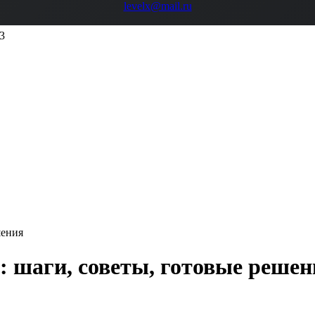
levelx@mail.ru
3
шения
: шаги, советы, готовые решен