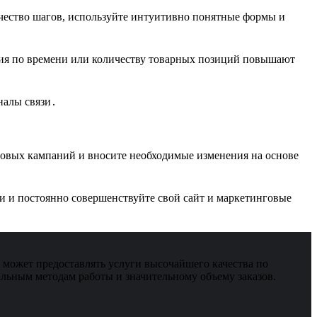
ество шагов, используйте интуитивно понятные формы и
я по времени или количеству товарных позиций повышают
налы связи․
овых кампаний и вносите необходимые изменения на основе
и и постоянно совершенствуйте свой сайт и маркетинговые
может предоставлять услуги высочайшего качества по
льным методам работы и значительному объему заказов.