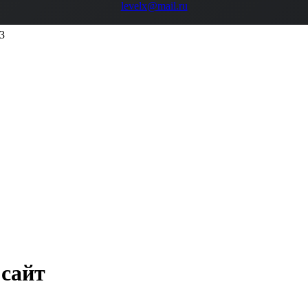
levelx@mail.ru
3
 сайт