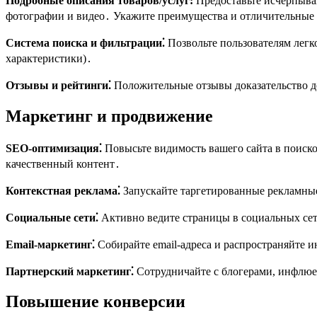
Подробные описания товаров/услуг:
Предоставьте исчерпыва
фотографии и видео․ Укажите преимущества и отличительные 
Система поиска и фильтрации⁚
Позвольте пользователям легк
характеристики)․
Отзывы и рейтинги⁚
Положительные отзывы доказательство до
Маркетинг и продвижение
SEO-оптимизация⁚
Повысьте видимость вашего сайта в поиск
качественный контент․
Контекстная реклама⁚
Запускайте таргетированные рекламные
Социальные сети⁚
Активно ведите страницы в социальных сетя
Email-маркетинг⁚
Собирайте email-адреса и распространяйте 
Партнерский маркетинг⁚
Сотрудничайте с блогерами, инфлюе
Повышение конверсии