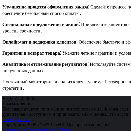
Улучшение процесса оформления заказа⁚
Сделайте процесс п
обеспечьте безопасный способ оплаты․
Специальные предложения и акции⁚
Привлекайте клиентов с
уровень срочности․
Онлайн-чат и поддержка клиентов⁚
Обеспечьте быструю и эф
Гарантии и возврат товара⁚
Укажите четкие гарантии и услови
Аналитика и отслеживание результатов⁚
Используйте систем
полученных данных․
Постоянный мониторинг и анализ ключ к успеху․ Регулярно а
стратегии․
+7(926)440-88-03
Заказать звонок
Благодаря нашему пониманию потребностей онлайн-бизнеса и 
удивительно доступным и привлекательным ценам. Это достига
levelx@mail.ru
Copyright © 2005 - 2025 LevelX. Все права защищены.
Создание и Продвижение Сайтов