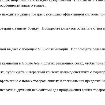
ющую информацию о каждом предложении․ Используйте ключевы
особенности вашего товара․
о находить нужные товары с помощью эффективной системы поис
верия к вашему бренду․ Поощряйте клиентов оставлять отзывы 
овой выдаче с помощью SEO-оптимизации․ Используйте релевант
 кампании в Google Ads и других рекламных сетях, чтобы прив
х, публикуйте интересный контент, взаимодействуйте с аудито
информацию о новых товарах, акциях и специальных предложени
нсерами и другими веб-сайтами для продвижения ваших товаров