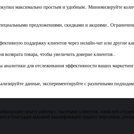
окупки максимально простым и удобным․ Минимизируйте колич
пециальными предложениями, скидками и акциями․ Ограничени
фективную поддержку клиентов через онлайн-чат или другие ка
я возврата товара, чтобы увеличить доверие клиентов․
ы аналитики для отслеживания эффективности ваших маркетинг
нализируйте данные, экспериментируйте с различными подходам
обширному опыту работы с тысячами клиентов, наша веб-студия 
ется благодаря высокой квалификации нашего персонала, уника