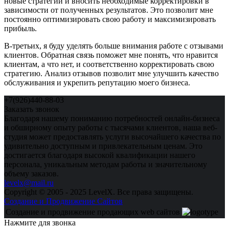
новые стратегии и вносить необходимые корректировки в
зависимости от полученных результатов. Это позволит мне
постоянно оптимизировать свою работу и максимизировать
прибыль.
В-третьих, я буду уделять больше внимания работе с отзывами
клиентов. Обратная связь поможет мне понять, что нравится
клиентам, а что нет, и соответственно корректировать свою
стратегию. Анализ отзывов позволит мне улучшить качество
обслуживания и укрепить репутацию моего бизнеса.
+7(926)440-88-03
Заказать звонок
Благодаря нашему пониманию потребностей онлайн-бизнеса
и обширному опыту работы с тысячами клиентов, наша веб-
студия может предоставлять услуги высочайшего качества по
удивительно доступным и привлекательным ценам. Это
достигается благодаря высокой квалификации нашего
персонала, уникальным методам работы и значительному
объему заказов.
levelx@mail.ru
Copyright © 2005 - 2025 LevelX. Все права защищены.
Создание и Продвижение Сайтов
Создание и продвижение продающих web сайтов
Нажмите для звонка