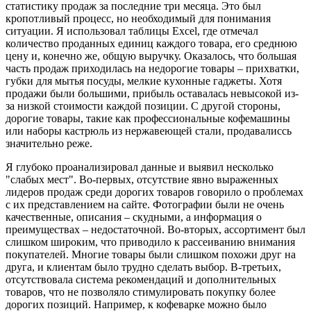
статистику продаж за последние три месяца. Это был
кропотливый процесс, но необходимый для понимания
ситуации. Я использовал таблицы Excel, где отмечал
количество проданных единиц каждого товара, его среднюю
цену и, конечно же, общую выручку. Оказалось, что большая
часть продаж приходилась на недорогие товары – прихватки,
губки для мытья посуды, мелкие кухонные гаджеты. Хотя
продажи были большими, прибыль оставалась невысокой из-
за низкой стоимости каждой позиции. С другой стороны,
дорогие товары, такие как профессиональные кофемашины
или наборы кастрюль из нержавеющей стали, продавалиссь
значительно реже.
Я глубоко проанализировал данные и выявил несколько
"слабых мест". Во-первых, отсутствие явно выраженных
лидеров продаж среди дорогих товаров говорило о проблемах
с их представлением на сайте. Фотографии были не очень
качественные, описания – скудными, а информация о
преимуществах – недостаточной. Во-вторых, ассортимент был
слишком широким, что приводило к рассеиванию внимания
покупателей. Многие товары были слишком похожи друг на
друга, и клиентам было трудно сделать выбор. В-третьих,
отсутствовала система рекомендаций и дополнительных
товаров, что не позволяло стимулировать покупку более
дорогих позиций. Например, к кофеварке можно было