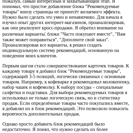
пожалуй, самый интересный и захватывающий этап. Я
понимал, что простое добавление блока "Рекомендуемые
товары" внизу страницы не принесёт желаемого эффекта.
Нужно было сделать это умно и ненавязчиво. Для начала я
изучил опыт других интернет-магазинов, проанализировав,
как они реализуют кросс-продажи. Я обратил внимание на
различные варианты⁚ блоки "Часто покупают вместе", "Вам
также может понравиться", "Дополните свой заказ".
Проанализировав все варианты, я решил создать
индивидуальную систему рекомендаций, основанную на
поведении моих клиентов.
Первым шагом стало совершенствование карточек товаров. К
каждому товару я добавил блок "Рекомендуемые товары",
содержащий 3-5 позиций, логически связанных с основным
товаром. Например, к кофеварке я рекомендовал молокопенку,
набор чашек и кофемолку. К набору посуды – специальные
салфетки и подставки. Для выбора рекомендуемых товаров я
использовал не только логическую связь, но и статистику
продаж. Если определённые товары часто покупались вместе,
я добавлял их в блок рекомендаций. Это позволило повысить
вероятность дополнительных продаж.
Однако просто добавить блок рекомендаций было
недостаточно. Я понял, что нужно сделать их более