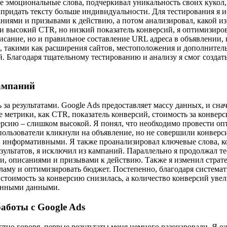
е эмоциональные слова, подчеркивал уникальность своих кукол,
придать тексту больше индивидуальности. Для тестирования я и
ниями и призывами к действию, а потом анализировал, какой из
ели высокий CTR, но низкий показатель конверсий, я оптимизиро
писание, но и правильное составление URL адреса в объявлении,
 такими как расширения сайтов, местоположения и дополнител
. Благодаря тщательному тестированию и анализу я смог созда
ампаний
за результатами. Google Ads предоставляет массу данных, и сна
е метрики, как CTR, показатель конверсий, стоимость за конвер
версию – слишком высокой. Я понял, что необходимо провести 
пользователи кликнули на объявление, но не совершили конверс
и информативными. Я также проанализировал ключевые слова, к
езультатов, я исключил из кампаний. Параллельно я продолжал 
и, описаниями и призывами к действию. Также я изменил страте
кламу и оптимизировать бюджет. Постепенно, благодаря система
тоимость за конверсию снизилась, а количество конверсий уве
ченными данными.
аботы с Google Ads
естно говоря, первые результаты меня немного разочаровали. Я 