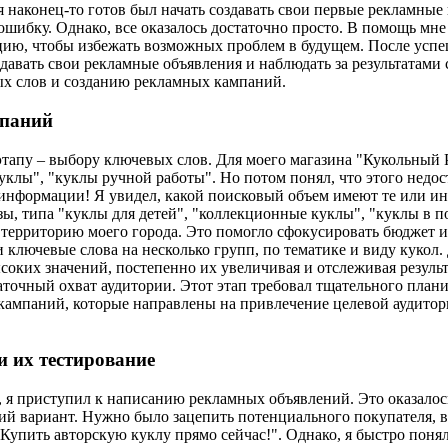
 я наконец-то готов был начать создавать свои первые рекламны
 ошибку. Однако, все оказалось достаточно просто. В помощь м
ию, чтобы избежать возможных проблем в будущем. После успеш
давать свои рекламные объявления и наблюдать за результатами 
ых слов и созданию рекламных кампаний.
мпаний
тапу – выбору ключевых слов. Для моего магазина "Кукольный Ра
куклы", "куклы ручной работы". Но потом понял, что этого недо
информации! Я увидел, какой поисковый объем имеют те или ины
зы, типа "куклы для детей", "коллекционные куклы", "куклы в 
территорию моего города. Это помогло сфокусировать бюджет и
 ключевые слова на несколько групп, по тематике и виду кукол
евысоких значений, постепенно их увеличивая и отслеживая резу
таточный охват аудитории. Этот этап требовал тщательного план
 кампаний, которые направлены на привлечение целевой аудитор
 их тестирование
, я приступил к написанию рекламных объявлений. Это оказалос
ий вариант. Нужно было зацепить потенциального покупателя, вы
упить авторскую куклу прямо сейчас!". Однако, я быстро понял,