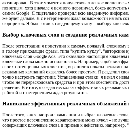
активирован. В этот момент я почувствовал легкое волнение –
понятным, хотя вначале я немного нервничал, боясь допустить
самим Google. Я тщательно проверил всю введенную информац
же будет дальше. Я с нетерпением ждал возможности начать соз
сюрпризов. Я был готов к следующему этапу – выбору ключев
Выбор ключевых слов и создание рекламных ка
После регистрации я приступил к самому, пожалуй, сложному э
в голову приходящие фразы, типа "купить куклу", "авторские 
ключевых слов Google Ads. Это оказалось настоящим кладезем 
ключевые слова можно использовать. Например, я добавил фра
своих потенциальных клиентов, ограничив показы рекламы на 
рекламных кампаний оказалось более простым. Я разделил свои
точно настроить таргетинг. Устанавливая ставки, я начал с н
чтобы не перерасходовать средства и при этом обеспечить дос
решение. В итоге, я создал несколько эффективных рекламных
работой и с нетерпением ждал результатов.
Написание эффективных рекламных объявлений и
После того, как я настроил кампании и выбрал ключевые слова
что простое перечисление характеристик моих кукол – не лучш
содержащих ключевые слова и призыв к действию, например, "К