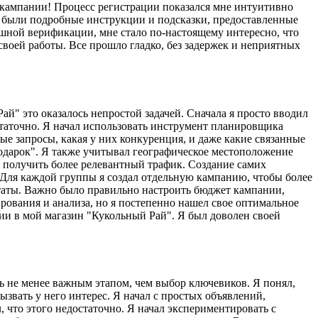
е кампании! Процесс регистрации показался мне интуитивно
не были подробные инструкции и подсказки, предоставленные
ной верификации, мне стало по-настоящему интересно, что
своей работы. Все прошло гладко, без задержек и неприятных
й" это оказалось непростой задачей. Сначала я просто вводил
статочно. Я начал использовать инструмент планировщика
е запросы, какая у них конкуренция, и даже какие связанные
подарок". Я также учитывал географическое местоположение
 получить более релевантный трафик. Создание самих
. Для каждой группы я создал отдельную кампанию, чтобы более
льтаты. Важно было правильно настроить бюджет кампании,
ирования и анализа, но я постепенно нашел свое оптимальное
ии в мой магазин "Кукольный Рай". Я был доволен своей
ь не менее важным этапом, чем выбор ключевиков. Я понял,
звать у него интерес. Я начал с простых объявлений,
 что этого недостаточно. Я начал экспериментировать с