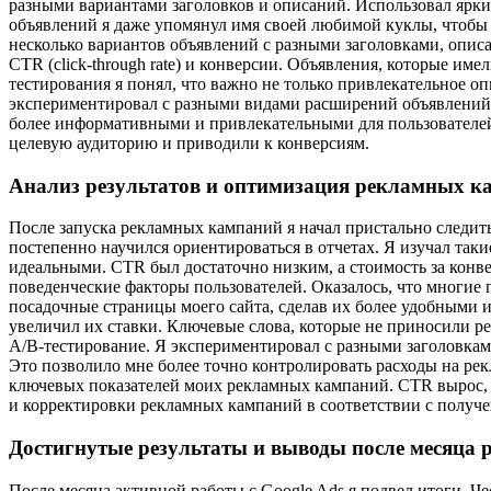
разными вариантами заголовков и описаний. Использовал ярки
объявлений я даже упомянул имя своей любимой куклы, чтобы 
несколько вариантов объявлений с разными заголовками, описа
CTR (click-through rate) и конверсии. Объявления, которые им
тестирования я понял, что важно не только привлекательное о
экспериментировал с разными видами расширений объявлений,
более информативными и привлекательными для пользователей
целевую аудиторию и приводили к конверсиям.
Анализ результатов и оптимизация рекламных к
После запуска рекламных кампаний я начал пристально следить 
постепенно научился ориентироваться в отчетах. Я изучал таки
идеальными. CTR был достаточно низким, а стоимость за кон
поведенческие факторы пользователей. Оказалось, что многие 
посадочные страницы моего сайта, сделав их более удобными 
увеличил их ставки. Ключевые слова, которые не приносили р
A/B-тестирование. Я экспериментировал с разными заголовкам
Это позволило мне более точно контролировать расходы на ре
ключевых показателей моих рекламных кампаний. CTR вырос, с
и корректировки рекламных кампаний в соответствии с полу
Достигнутые результаты и выводы после месяца р
После месяца активной работы с Google Ads я подвел итоги. Ч