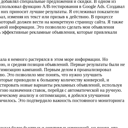
 добавлял специальные предложения и скидки. В одном из
спользовал функцию A/B-тестирования в Google Ads. Создавал
 них приносит лучшие результаты. Я отслеживал показатели
вал, изменяя их текст или призыв к действию. В процессе
 который должен вести на конкретную страницу сайта. Я также
ьной информации. Это позволило сделать мои объявления
ть эффективные рекламные объявления, которые привлекали
чала я немного растерялся в этом море информации. Но
сию, и средняя позиция объявлений. Первые результаты были не
оптимизацию кампаний. Первым делом я проанализировал
ию. Это позволило мне понять, что нужно улучшить
оторые приводили к большему количеству конверсий, и
тестировать новые варианты рекламных объявлений, используя
гию назначения ставок, перейдя с автоматической на ручную.
тическому анализу и оптимизации, я добился улучшения
личилось. Это подтвердило важность постоянного мониторинга
ожидал более быстрых и ощутимых изменений, но понял, что