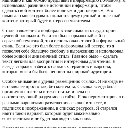
написано и как можно представить информацию по-новому. Я
использовал различные источники информации, чтобы
сделать свой контент более полным и достоверным; Это
помогало мне создавать по-настоящему ценный и полезный
контент, который будет интересен читателям.
Стиль изложения я подбирал в зависимости от аудитории
целевой площадки. Если это был формальный сайт с
серьезной тематикой, то я использовал строгий и формальный
стиль. Если же это был более неформальный ресурс, то я
позволял себе большую свободу в выражениях и использовал
более живой и динамичный стиль. Главное было – сделать
текст легким для восприятия и интересным для чтения. Я
всегда старался избегать сложных терминов и жаргона,
которые могли бы быть непонятны широкой аудитории.
Особое внимание я уделял размещению ссылки. Я никогда не
вставлял ее просто так, без контекста. Ссылка всегда была
органично вплетена в текст статьи и вела на
соответствующий раздел моего сайта. Я экспериментировал с
разными вариантами размещения ссылки⁚ в тексте, в
подписях к изображениям, в списках ресурсов. Я старался
найти такой вариант, который будет максимально
естественным и не будет выглядеть как спам.