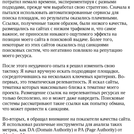
потратил немало времени, экспериментируя с разными
подходами, прежде чем выработал свою стратегию. Сначала я
пытался использовать автоматизированные сервисы для
поиска площадок, но результаты оказались плачевными.
Ссылки, полученные таким образом, были низкого качества,
размещались на сайтах с низким трафиком и, что самое
важное, не приносили никакого ощутимого эффекта на
позиции моего сайта в поисковой выдаче. Более того,
некоторые из этих сайтов оказались под санкциями
поисковых систем, что негативно повлияло на репутацию
моего ресурса.
После этого неудачного опыта я решил изменить свою
тактику. Я начал вручную искать подходящие площадки,
сосредоточившись на нескольких ключевых критериях. Во-
первых, это тематическая релевантность. Я искал сайты,
тематика которых максимально близка к тематике моего
проекта. Размещение ссылок на нерелевантных ресурсах не
только бесполезно, но и может даже навредить. Поисковые
системы рассматривают такие ссылки как попытку обмана,
что может привести к санкциям.
Во-вторых, я обращал внимание на показатели качества сайта.
Я использовал различные инструменты для анализа таких
метрик, как DA (Domain Authority) и PA (Page Authority) от