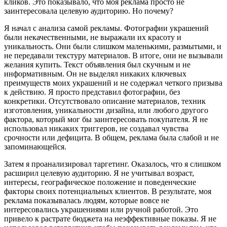
кликов. Это показывало, что моя реклама просто не
заинтересовала целевую аудиторию. Но почему?
Я начал с анализа самой рекламы. Фотографии украшений
были некачественными, не выражали их красоту и
уникальность. Они были слишком маленькими, размытыми, и
не передавали текстуру материалов. В итоге, они не вызывали
желания купить. Текст объявления был скучным и не
информативным. Он не выделял никаких ключевых
преимуществ моих украшений и не содержал четкого призыва
к действию. Я просто представил фотографии, без
конкретики. Отсутствовало описание материалов, техник
изготовления, уникальности дизайна, или любого другого
фактора, который мог бы заинтересовать покупателя. Я не
использовал никаких триггеров, не создавал чувства
срочности или дефицита. В общем, реклама была слабой и не
запоминающейся.
Затем я проанализировал таргетинг. Оказалось, что я слишком
расширил целевую аудиторию. Я не учитывал возраст,
интересы, географическое положение и поведенческие
факторы своих потенциальных клиентов. В результате, моя
реклама показывалась людям, которые вовсе не
интересовались украшениями или ручной работой. Это
привело к растрате бюджета на неэффективные показы. Я не