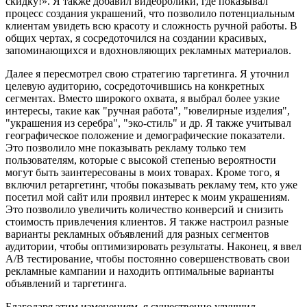
скидку!». Я также добавил видеоролики, где показывал
процесс создания украшений, что позволило потенциальным
клиентам увидеть всю красоту и сложность ручной работы. В
общих чертах, я сосредоточился на создании красивых,
запоминающихся и вдохновляющих рекламных материалов.
Далее я пересмотрел свою стратегию таргетинга. Я уточнил
целевую аудиторию, сосредоточившись на конкретных
сегментах. Вместо широкого охвата, я выбрал более узкие
интересы, такие как "ручная работа", "ювелирные изделия",
"украшения из серебра", "эко-стиль" и др. Я также учитывал
географическое положение и демографические показатели.
Это позволило мне показывать рекламу только тем
пользователям, которые с высокой степенью вероятности
могут быть заинтересованы в моих товарах. Кроме того, я
включил ретаргетинг, чтобы показывать рекламу тем, кто уже
посетил мой сайт или проявил интерес к моим украшениям.
Это позволило увеличить количество конверсий и снизить
стоимость привлечения клиентов. Я также настроил разные
варианты рекламных объявлений для разных сегментов
аудитории, чтобы оптимизировать результаты. Наконец, я ввел
A/B тестирование, чтобы постоянно совершенствовать свои
рекламные кампании и находить оптимальные варианты
объявлений и таргетинга.
Благодаря этим изменениям, я существенно улучшил