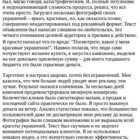
был, мягко говоря, катастрофическим. Я, полный энтузиазма
и недооценивающий сложность процесса, решил, что все
очень просто. Загрузил несколько фотографий своих
украшений – ярких, красивых, но, как оказалось позже,
совершенно неадаптированных под рекламный формат. Текст
объявления был написан слишком по-любительски, без
четкого понимания целевой аудитории и призыва к действию.
Я просто написал что-то вроде⁚ "Посмотрите, какие у меня
красивые украшения!". Наивно полагая, что люди сами
почувствуют желание купить, я запустил кампанию, выделив
на нее довольно приличную сумму – для моего тогдашнего
бюджета это были серьезные деньги.
Таргетинг я настроил широко, почти без ограничений. Мне
казалось, что чем больше людей увидят мою рекламу, тем
лучше. Результат оказался плачевным. За несколько дней
кампания продемонстрировала мизерную конверсию.
Количество кликов было смехотворно малым, а продаж и
посещений сайта практически не было. Я просто выкинул
деньги на ветер. Анализ статистики показал, что большинство
пользователей даже не досматривали мою рекламу до конца.
Фотографии были слишком маленькими и не выражали всей
красоты украшений. Текст был скучным и не зацепил
внимание потенциальных клиентов. Я не использовал
никаких видео, а это значительно снизило эффективность.