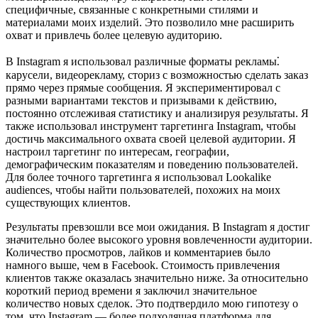
специфичные, связанные с конкретными стилями и
материалами моих изделий. Это позволило мне расширить
охват и привлечь более целевую аудиторию.
В Instagram я использовал различные форматы рекламы⁚
карусели, видеорекламу, сториз с возможностью сделать заказ
прямо через прямые сообщения. Я экспериментировал с
разными вариантами текстов и призывами к действию,
постоянно отслеживая статистику и анализируя результаты. Я
также использовал инструмент таргетинга Instagram, чтобы
достичь максимального охвата своей целевой аудитории. Я
настроил таргетинг по интересам, географии,
демографическим показателям и поведению пользователей.
Для более точного таргетинга я использовал Lookalike
audiences, чтобы найти пользователей, похожих на моих
существующих клиентов.
Результаты превзошли все мои ожидания. В Instagram я достиг
значительно более высокого уровня вовлеченности аудитории.
Количество просмотров, лайков и комментариев было
намного выше, чем в Facebook. Стоимость привлечения
клиентов также оказалась значительно ниже. За относительно
короткий период времени я заключил значительное
количество новых сделок. Это подтвердило мою гипотезу о
том, что Instagram — более подходящая платформа для