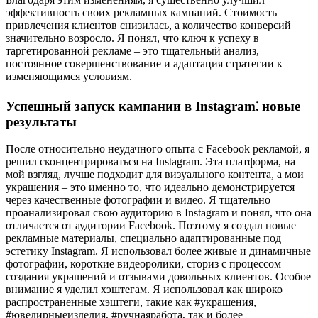
эффективность своих рекламных кампаний. Стоимость
привлечения клиентов снизилась, а количество конверсий
значительно возросло. Я понял, что ключ к успеху в
таргетированной рекламе – это тщательный анализ,
постоянное совершенствование и адаптация стратегии к
изменяющимся условиям.
Успешный запуск кампании в Instagram⁚ новые
результаты
После относительно неудачного опыта с Facebook рекламой, я
решил сконцентрироваться на Instagram. Эта платформа, на
мой взгляд, лучше подходит для визуального контента, а мои
украшения – это именно то, что идеально демонстрируется
через качественные фотографии и видео. Я тщательно
проанализировал свою аудиторию в Instagram и понял, что она
отличается от аудитории Facebook. Поэтому я создал новые
рекламные материалы, специально адаптированные под
эстетику Instagram. Я использовал более живые и динамичные
фотографии, короткие видеоролики, сториз с процессом
создания украшений и отзывами довольных клиентов. Особое
внимание я уделил хэштегам. Я использовал как широко
распространенные хэштеги, такие как #украшения,
#ювелирныеизделия, #ручнаяработа, так и более