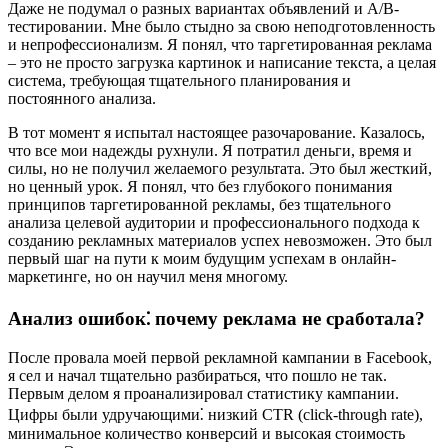
Даже не подумал о разных вариантах объявлений и A/B-
тестировании. Мне было стыдно за свою неподготовленность
и непрофессионализм. Я понял, что таргетированная реклама
– это не просто загрузка картинок и написание текста, а целая
система, требующая тщательного планирования и
постоянного анализа.
В тот момент я испытал настоящее разочарование. Казалось,
что все мои надежды рухнули. Я потратил деньги, время и
силы, но не получил желаемого результата. Это был жесткий,
но ценный урок. Я понял, что без глубокого понимания
принципов таргетированной рекламы, без тщательного
анализа целевой аудитории и профессионального подхода к
созданию рекламных материалов успех невозможен. Это был
первый шаг на пути к моим будущим успехам в онлайн-
маркетинге, но он научил меня многому.
Анализ ошибок⁚ почему реклама не сработала?
После провала моей первой рекламной кампании в Facebook,
я сел и начал тщательно разбираться, что пошло не так.
Первым делом я проанализировал статистику кампании.
Цифры были удручающими⁚ низкий CTR (click-through rate),
минимальное количество конверсий и высокая стоимость