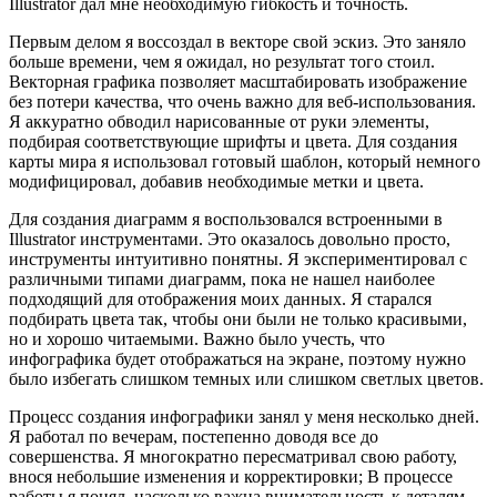
Illustrator дал мне необходимую гибкость и точность.
Первым делом я воссоздал в векторе свой эскиз. Это заняло
больше времени, чем я ожидал, но результат того стоил.
Векторная графика позволяет масштабировать изображение
без потери качества, что очень важно для веб-использования.
Я аккуратно обводил нарисованные от руки элементы,
подбирая соответствующие шрифты и цвета. Для создания
карты мира я использовал готовый шаблон, который немного
модифицировал, добавив необходимые метки и цвета.
Для создания диаграмм я воспользовался встроенными в
Illustrator инструментами. Это оказалось довольно просто,
инструменты интуитивно понятны. Я экспериментировал с
различными типами диаграмм, пока не нашел наиболее
подходящий для отображения моих данных. Я старался
подбирать цвета так, чтобы они были не только красивыми,
но и хорошо читаемыми. Важно было учесть, что
инфографика будет отображаться на экране, поэтому нужно
было избегать слишком темных или слишком светлых цветов.
Процесс создания инфографики занял у меня несколько дней.
Я работал по вечерам, постепенно доводя все до
совершенства. Я многократно пересматривал свою работу,
внося небольшие изменения и корректировки; В процессе
работы я понял, насколько важна внимательность к деталям.