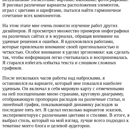
Я рисовал различные варианты расположения элементов,
играл с цветами и шрифтами, пытался найти гармоничное
сочетание всех компонентов.
На этом этапе мне очень помогло изучение работ других
дизайнеров. Я просмотрел множество примеров инфографики
на различных сайтах и в журналах, обращая внимание на
удачные решения и ошибки. Я вдохновлялся работами,
которые привлекали внимание своей оригинальностью и
четкостью. Особое внимание я уделял эргономике: как сделать
так, чтобы информация легко считывалась и воспринималась.
Я старался избегать избытка текста и слишком сложных
графиков.
После нескольких часов работы над набросками, я
остановился на варианте, который мне показался наиболее
удачным. Он включал в себя мировую карту с отмеченными
на ней посещенными мною странами, круговую диаграмму,
отображающую пропорции расходов на различные статьи, и
линейный график, показывающий динамику расходов за
последние пять лет. Я сделал несколько вариантов эскизов,
экспериментируя с различными цветами и стилями. В итоге, я
выбрал стиль, который на мой взгляд, лучше всего подходил к
тематике моего блога и целевой аудитории.