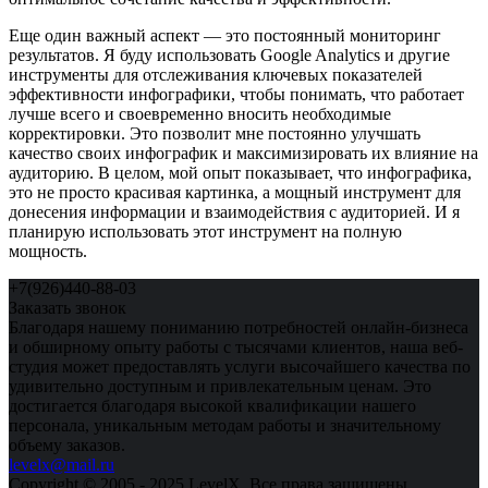
Еще один важный аспект — это постоянный мониторинг
результатов. Я буду использовать Google Analytics и другие
инструменты для отслеживания ключевых показателей
эффективности инфографики, чтобы понимать, что работает
лучше всего и своевременно вносить необходимые
корректировки. Это позволит мне постоянно улучшать
качество своих инфографик и максимизировать их влияние на
аудиторию. В целом, мой опыт показывает, что инфографика,
это не просто красивая картинка, а мощный инструмент для
донесения информации и взаимодействия с аудиторией. И я
планирую использовать этот инструмент на полную
мощность.
+7(926)440-88-03
Заказать звонок
Благодаря нашему пониманию потребностей онлайн-бизнеса
и обширному опыту работы с тысячами клиентов, наша веб-
студия может предоставлять услуги высочайшего качества по
удивительно доступным и привлекательным ценам. Это
достигается благодаря высокой квалификации нашего
персонала, уникальным методам работы и значительному
объему заказов.
levelx@mail.ru
Copyright © 2005 - 2025 LevelX. Все права защищены.