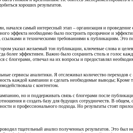
добиться хороших результатов.
ами, начался самый интересный этап – организация и проведение
ного эффекта необходимо было построить прозрачное и эффекти
 ссылками и техническими требованиями к публикациям. Это по
тором указал желаемый тон публикации, ключевые слова и целе
да более эффективен. Важно было сохранить стиль и голос кажд
лся с блогерами, отвечал на их вопросы и предоставлял необход
ьные сервисы аналитики. Я отслеживал количество переходов с 
ность каждой кампании и сделать необходимые выводы; Кроме т
имодействовала с контентом.
кампанию, но и поддерживать связь с блогерами после публикации
отношения и создать базу для будущих сотрудничеств. В общем,
ности и профессионального подхода. Но результаты стоят прил
роводил тщательный анализ полученных результатов. Это был не 