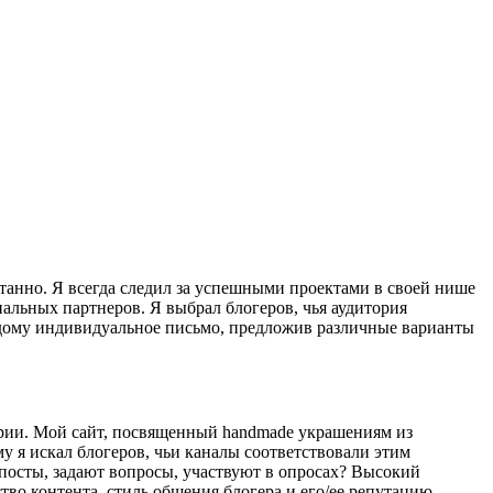
нтанно. Я всегда следил за успешными проектами в своей нише
альных партнеров. Я выбрал блогеров, чья аудитория
аждому индивидуальное письмо, предложив различные варианты
тории. Мой сайт, посвященный handmade украшениям из
у я искал блогеров, чьи каналы соответствовали этим
и посты, задают вопросы, участвуют в опросах? Высокий
тво контента, стиль общения блогера и его/ее репутацию.