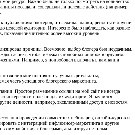
на мой ресурс. Важно было не только посмотреть на количество
траницы посещали, совершали ли целевые действия (например,
.
 к публикациям блогеров, отслеживал лайки, репосты и другие
до целевой аудитории. Интересно было наблюдать, как разные
в, показали значительно более высокий уровень
нализировал причины. Возможно, выбор блогера был неудачным,
аждый аспект, чтобы избежать подобных ошибок в будущем.
ложениями. Например, я попробовал включить в кампании
н позволил мне постоянно улучшать результаты,
мая часть успешного блогерского маркетинга.
ании. Простое размещение ссылки на мой сайт не всегда
о интересно и полезно для их аудитории; Я научился
 другие ценности, например, эксклюзивный доступ к новостям
есован в проведении совместных вебинаров, онлайн-курсов и
нтировать с интеграцией инфлюенсер-маркетинга в другие
 взаимодействия с блогерами, анализируя не только