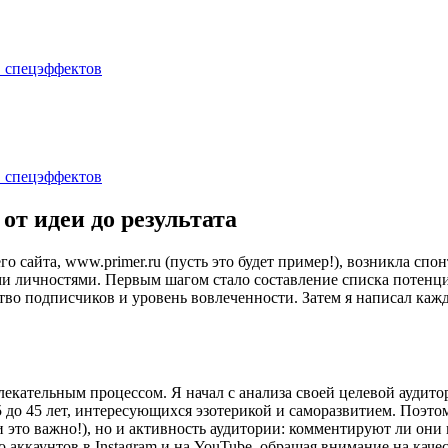
от идеи до результата
 сайта, www.primer.ru (пусть это будет пример!), возникла спо
ми личностями. Первым шагом стало составление списка потенци
ество подписчиков и уровень вовлеченности. Затем я написал к
влекательным процессом. Я начал с анализа своей целевой ауди
 до 45 лет, интересующихся эзотерикой и саморазвитием. Поэтом
 и это важно!), но и активность аудитории: комментируют ли он
 аккаунтов в Instagram и на YouTube, обращая внимание на качес