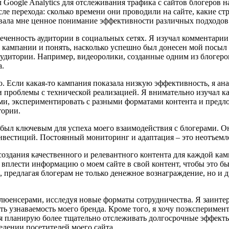
ал Google Analytics для отслеживания трафика с сайтов блогеров 
сле перехода: сколько времени они проводили на сайте, какие с
вала мне ценное понимание эффективности различных подходов
леченность аудитории в социальных сетях. Я изучал комментарии
 кампании и понять, насколько успешно был донесен мой посыл 
 аудитории. Например, видеоролики, созданные одним из блогеро
а.
. Если какая-то кампания показала низкую эффективность, я а
и проблемы с технической реализацией. Я внимательно изучал к
ами, экспериментировать с разными форматами контента и пред
тории.
 был ключевым для успеха моего взаимодействия с блогерами. О
вестиций. Постоянный мониторинг и адаптация – это неотъемле
дания качественного и релевантного контента для каждой камп
плести информацию о моем сайте в свой контент, чтобы это был
, предлагая блогерам не только денежное вознаграждение, но и
юенсерами, исследуя новые форматы сотрудничества. Я заинтер
ить узнаваемость моего бренда. Кроме того, я хочу поэкспериме
 я планирую более тщательно отслеживать долгосрочные эффекты
едении посетителей моего сайта.