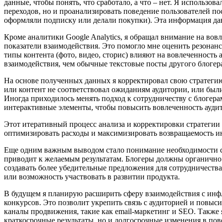
данные, чтобы понять, что сработало, а что – нет. Я использов
переходов, но и проанализировать поведение пользователей по
оформляли подписку или делали покупки). Эта информация да
Кроме аналитики Google Analytics, я обращал внимание на вов
показатели взаимодействия. Это помогло мне оценить резонанс
типы контента (фото, видео, сторис) влияют на вовлеченность
взаимодействия, чем обычные текстовые посты другого блогер
На основе полученных данных я корректировал свою стратегию
или контент не соответствовал ожиданиям аудитории, или был
Иногда приходилось менять подход к сотрудничеству с блогер
интерактивные элементы, чтобы повысить вовлеченность ауди
Этот итеративный процесс анализа и корректировки стратегии
оптимизировать расходы и максимизировать возвращаемость ин
Еще одним важным выводом стало понимание необходимости соз
приводит к желаемым результатам. Блогеры должны органично в
создавать более убедительные предложения для сотрудничества
или возможность участвовать в развитии продукта.
В будущем я планирую расширить сферу взаимодействия с инфл
конкурсов. Это позволит укрепить связь с аудиторией и повыс
каналы продвижения, такие как email-маркетинг и SEO. Также
краткосрочные результаты, но и долгосрочные изменения в пов