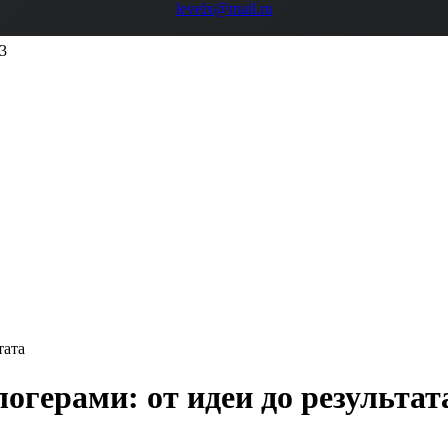
levelx@mail.ru
3
тата
огерами: от идеи до результат