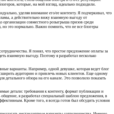
логеров, которые, на мой взгляд, идеально подходили.
дуально, уделяя внимание его/ее контенту. Я подчеркивал, что
рекламы, а действительно вижу взаимную выгоду от
 до организации совместного розыгрыша призов среди
, но это нормально. Важно помнить, что не все блогеры
сотрудничества. Я понял, что простое предложение оплаты за
еть взаимную выгоду. Поэтому я разработал несколько
ивные варианты. Например, одной девушке, которая ведет блог
асширить аудиторию и привлечь новых клиентов. Еще одному
я детального обзора на его канале. Это позволило показать
имые детали: требования к контенту, формат публикации и
 общение, я разработал специальный шаблон предложения, в
ффективным. Кроме того, я всегда готов был обсудить условия
 предлагать нестандартные варианты сотрудничества. Именно