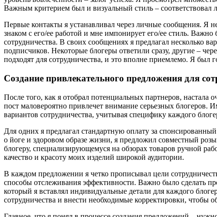
Важным критерием был и визуальный стиль – соответствовал ли
Первые контакты я устанавливал через личные сообщения. Я не
знаком с его/ее работой и мне импонирует его/ее стиль. Важно
сотрудничества. В своих сообщениях я предлагал несколько в
подписчиков. Некоторые блогеры ответили сразу, другие – чере
подходят для сотрудничества, и это вполне приемлемо. Я был г
Создание привлекательного предложения для сот
После того, как я отобрал потенциальных партнеров, настала о
пост маловероятно привлечет внимание серьезных блогеров. Им
вариантов сотрудничества, учитывая специфику каждого блогер
Для одних я предлагал стандартную оплату за спонсированный 
о йоге и здоровом образе жизни, я предложил совместный роз
блогеру, специализирующемуся на обзорах товаров ручной рабо
качество и красоту моих изделий широкой аудитории.
В каждом предложении я четко прописывал цели сотрудничества
способы отслеживания эффективности. Важно было сделать пр
который я вставлял индивидуальные детали для каждого блогер
сотрудничества и внести необходимые корректировки, чтобы о
Главное, что я понял в процессе создания предложений – нуж