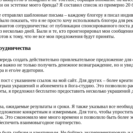
 он эстетике моего бренда? Я составил список из примерно 20 б
 отправлял шаблонные письма – каждому блогеру я писал индиви
 было показать, что я не просто хочу использовать блогера для 
ариантов сотрудничества: от публикации спонсированного поста
з несколько дней. Были и те, кто проигнорировал мои сообщения
отов к тому, что не все мои предложения будут приняты.
рудничества
чередь создать действительно привлекательное предложение для 
 важно не только получить денежное вознаграждение, но и увид
а и его/ее аудитории.
пост с указанием ссылок на мой сайт. Для других – более креат
ыгрыш украшений и абонемента в йога-студию. Это позволило р
ты, я предложил бесплатно предоставить несколько украшений дл
, ожидаемые результаты и сроки. Я также указывал все необход
едложение конкретным и измеримым. Для того, чтобы упростить
а. Это сэкономило мне много времени и позволило быть более э
беспечить взаимовыгодное партнерство.
но быть гибким и креативным. Не бойтесь экспериментировать и