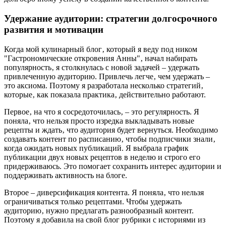
Удержание аудитории: стратегии долгосрочного
развития и мотивации
Когда мой кулинарный блог‚ который я веду под ником
"Гастрономические откровения Анны"‚ начал набирать
популярность‚ я столкнулась с новой задачей – удержать
привлеченную аудиторию. Привлечь легче‚ чем удержать –
это аксиома. Поэтому я разработала несколько стратегий‚
которые‚ как показала практика‚ действительно работают.
Первое‚ на что я сосредоточилась‚ – это регулярность. Я
поняла‚ что нельзя просто изредка выкладывать новые
рецепты и ждать‚ что аудитория будет вернуться. Необходимо
создавать контент по расписанию‚ чтобы подписчики знали‚
когда ожидать новых публикаций. Я выбрала график
публикации двух новых рецептов в неделю и строго его
придерживаюсь. Это помогает сохранить интерес аудитории и
поддерживать активность на блоге.
Второе – диверсификация контента. Я поняла‚ что нельзя
ограничиваться только рецептами. Чтобы удержать
аудиторию‚ нужно предлагать разнообразный контент.
Поэтому я добавила на свой блог рубрики с историями из