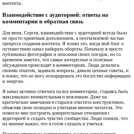
контента.
Взаимодействие с аудиторией: ответы на
комментарии и обратная связь
Для меня‚ Сергея‚ взаимодействие с аудиторией всегда было
не просто приятным дополнением‚ а неотъемлемой частью
процесса создания контента. Я понял это‚ когда мой блог о
путешествиях начал набирать обороты. Поначалу я просто
публиковал фотографии и описания своих поездок‚ но со
временем заметил‚ что самые интересные и полезные
обсуждения происходят в комментариях. Люди делились
своими опытом‚ задавали вопросы‚ давали ценные советы‚ и
я понял‚ что не могу игнорировать это богатство информации
и энергии.
Я начал активно отвечать на все комментарии‚ стараясь быть
максимально внимательным и вежливым. Даже на
критические замечания я старался ответить конструктивно‚
объясняя свою позицию и учитывая мнение читателя. Это
помогло мне построить доверительные отношения с
аудиторией и создать чувство сообщества. Люди поняли‚ что
их мнение важно‚ что я готов слушать и учиться.
Помимо ответов на комментарии‚ я начал использовать