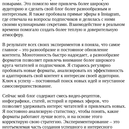
поварами. Это помогло мне привлечь более широкую
аудиторию и сделать свой блог более разнообразным и
интересным. Я также пробовала прямые эфиры в Instagram‚
где отвечала на вопросы подписчиков и делилась с ними
своими кулинарными секретами. Взаимодействие в реальном
времени помогало создать более теплую и доверительную
атмосферу.
В результате всех своих экспериментов я поняла‚ что самое
главное – это разнообразие и постоянное обновление
контента. Монотонность быстро надоедает‚ а разнообразие
форматов позволяет привлечь внимание более широкого
круга читателей и подписчиков. Я стараюсь регулярно
пробовать новые форматы‚ анализировать их эффективность
и адаптировать свой контент к интересам своей аудитории.
Ключ к успеху – постоянный поиск новых идей и неустанное
самосовершенствование.
Сейчас мой блог содержит смесь видео-рецептов‚
инфографики‚ статей‚ историй и прямых эфиров‚ что
позволяет удерживать интерес читателей и привлекать новых.
Я постоянно анализирую статистику‚ чтобы понять‚ какие
форматы работают лучше всего‚ и на основе этого
корректирую свою стратегию. Экспериментирование – это
неотъемлемая часть создания успешного и интересного