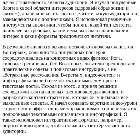
начал с тщательного анализа аудитории. Я изучал популярные
блоги в своей области интересов (здоровый образ жизни и
фитнес)‚ анализировал их контент‚ читательскую аудиторию и
взаимодействие с подписчиками. Я использовал различные
инструменты аналитики‚ чтобы понять‚ какой тип контента
наиболее востребован‚ какие темы вызывают наибольший
интерес и какие форматы предпочитают читатели.
В результате анализа я выявил несколько ключевых аспектов.
Во-первых‚ большинство популярных блогеров
сосредотачивались на конкретных видах фитнеса: йога‚
силовые тренировки‚ бег. Во-вторых‚ читатели предпочитали
практические советы и пошаговые инструкции‚ а не
абстрактные рассуждения. В-третьих‚ видео-контент и
инфографика были более эффективными‚ чем просто
текстовые посты. Исходя из этого‚ я принял решение
сосредоточиться на силовых тренировках для женщин и
разработать контент-стратегию‚ которая бы учитывала все
выявленные аспекты. Я начал создавать короткие видео-уроки
с простыми и эффективными упражнениями‚ сопровождая их
подробными текстовыми описаниями и инфографикой. Я
также использовал интерактивные форматы‚ например‚
опросы и викторины‚ чтобы повысить заинтересованность
аудитории.