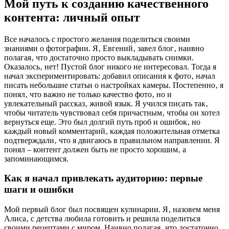
Мой путь к созданию качественного
контента: личный опыт
Все началось с простого желания поделиться своими
знаниями о фотографии. Я‚ Евгений‚ завел блог‚ наивно
полагая‚ что достаточно просто выкладывать снимки.
Оказалось‚ нет! Пустой блог никого не интересовал. Тогда я
начал экспериментировать: добавил описания к фото‚ начал
писать небольшие статьи о настройках камеры. Постепенно‚ я
понял‚ что важно не только качество фото‚ но и
увлекательный рассказ‚ живой язык. Я учился писать так‚
чтобы читатель чувствовал себя причастным‚ чтобы он хотел
вернуться еще. Это был долгий путь проб и ошибок‚ но
каждый новый комментарий‚ каждая положительная отметка
подтверждали‚ что я двигаюсь в правильном направлении. Я
понял – контент должен быть не просто хорошим‚ а
запоминающимся.
Как я начал привлекать аудиторию: первые
шаги и ошибки
Мой первый блог был посвящен кулинарии. Я‚ назовем меня
Алиса‚ с детства любила готовить и решила поделиться
своими рецептами с миром. Наивно полагая‚ что достаточно