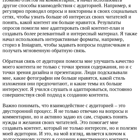
другие способы взаимодействия с аудиторией. Например‚ я
регулярно проводил опросы и викторины в своих социальных
сетях‚ чтобы узнать больше об интересах своих читателей и
понять‚ какой контент им больше нравится. Результаты
опросов помогли мне адаптировать свой контент-план и
создавать более релевантный и интересный материал. Я также
начал использовать интерактивные форматы‚ например‚
сториз в Instagram‚ чтобы задавать вопросы подписчикам и
получать мгновенную обратную связь.
Обратная связь от аудитории помогла мне улучшить качество
моего контента не только с точки зрения содержания‚ но и с
точки зрения дизайна и презентации. Люди подсказывали
мне‚ какие фотографии им больше нравятся‚ какой стиль
изложения они предпочитают‚ и какие темы их больше
интересуют. Я учился слушать и адаптироваться‚ постоянно
совершенствуя свой подход к созданию контента.
Важно понимать‚ что взаимодействие с аудиторией – это
двусторонний процесс. Я не только отвечаю на вопросы и
комментарии‚ но и активно задаю их сам‚ стараясь понять
нужды и желания своих читателей. Это помогает мне
создавать контент‚ который не только интересен‚ но и полезен
моей аудитории. И это‚ на мой взгляд‚ является ключом к
долгосрочному успеху в создании качественного контента.