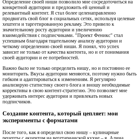
Определение своей ниши позволило мне сосредоточиться на
конкретной аудитории и предложить ей ценный и
релевантный контент. Я стал более целенаправленно
продвигать свой блог в социальных сетях‚ используя целевые
хештеги и таргетированную рекламу. Это привело к
значительному росту аудитории и увеличению
взаимодействия с подписчиками. "Проект Феникс" стал
успешным благодаря тщательному анализу аудитории и
четкому определению своей ниши. Я понял‚ что успех
зависит не только от качества контента‚ но и от понимания
своей аудитории и ее потребностей.
Важно было не только определить нишу‚ но и постоянно ее
мониторить. Вкусы аудитории меняются‚ поэтому нужно быть
гибким и адаптироваться к изменениям. Я регулярно
анализирую статистику своего блога и вношу необходимые
коррективы в свою контент-стратегию. Это позволяет мне
удерживать интерес аудитории и привлекать новых
подписчиков.
Создание контента‚ который цепляет: мои
эксперименты с форматами
После того‚ как я определил свою нишу – кулинарные
рецепты с акцентом на вегетарианской кухне – я‚ Алина‚