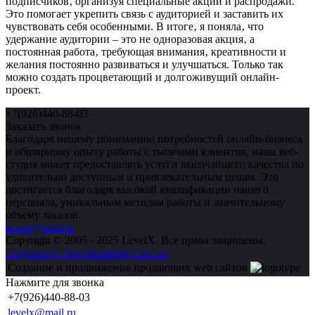
подписчиков‚ организуя специальные акции и распродажи.
Это помогает укрепить связь с аудиторией и заставить их
чувствовать себя особенными. В итоге‚ я поняла‚ что
удержание аудитории – это не одноразовая акция‚ а
постоянная работа‚ требующая внимания‚ креативности и
желания постоянно развиваться и улучшаться. Только так
можно создать процветающий и долгоживущий онлайн-
проект.
+7(926)440-88-03
Заказать звонок
Благодаря нашему пониманию потребностей онлайн-бизнеса
и обширному опыту работы с тысячами клиентов, наша веб-
студия может предоставлять услуги высочайшего качества по
удивительно доступным и привлекательным ценам. Это
достигается благодаря высокой квалификации нашего
персонала, уникальным методам работы и значительному
объему заказов.
levelx@mail.ru
Copyright © 2005 - 2025 LevelX. Все права защищены.
Создание и Продвижение Сайтов
Создание и продвижение продающих web сайтов
Нажмите для звонка
+7(926)440-88-03
levelx@mail.ru