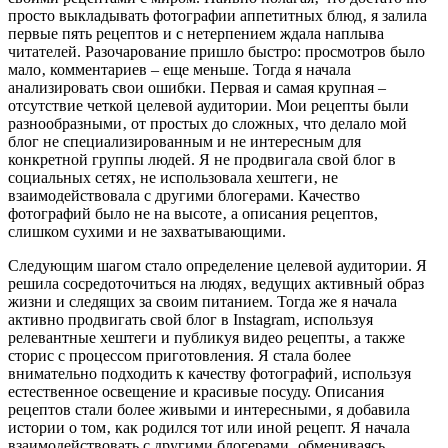
просто выкладывать фотографии аппетитных блюд‚ я залила
первые пять рецептов и с нетерпением ждала наплыва
читателей. Разочарование пришло быстро: просмотров было
мало‚ комментариев – еще меньше. Тогда я начала
анализировать свои ошибки. Первая и самая крупная –
отсутствие четкой целевой аудитории. Мои рецепты были
разнообразными‚ от простых до сложных‚ что делало мой
блог не специализированным и не интересным для
конкретной группы людей. Я не продвигала свой блог в
социальных сетях‚ не использовала хештеги‚ не
взаимодействовала с другими блогерами. Качество
фотографий было не на высоте‚ а описания рецептов,
слишком сухими и не захватывающими.
Следующим шагом стало определение целевой аудитории. Я
решила сосредоточиться на людях‚ ведущих активный образ
жизни и следящих за своим питанием. Тогда же я начала
активно продвигать свой блог в Instagram‚ используя
релевантные хештеги и публикуя видео рецепты‚ а также
сторис с процессом приготовления. Я стала более
внимательно подходить к качеству фотографий‚ используя
естественное освещение и красивые посуду. Описания
рецептов стали более живыми и интересными‚ я добавила
истории о том‚ как родился тот или иной рецепт. Я начала
взаимодействовать с другими блогерами‚ обмениваясь