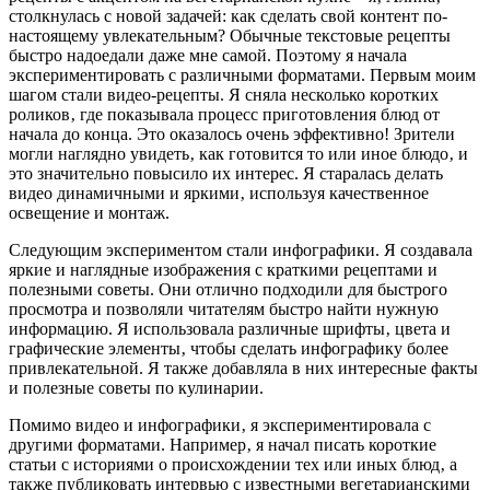
столкнулась с новой задачей: как сделать свой контент по-
настоящему увлекательным? Обычные текстовые рецепты
быстро надоедали даже мне самой. Поэтому я начала
экспериментировать с различными форматами. Первым моим
шагом стали видео-рецепты. Я сняла несколько коротких
роликов‚ где показывала процесс приготовления блюд от
начала до конца. Это оказалось очень эффективно! Зрители
могли наглядно увидеть‚ как готовится то или иное блюдо‚ и
это значительно повысило их интерес. Я старалась делать
видео динамичными и яркими‚ используя качественное
освещение и монтаж.
Следующим экспериментом стали инфографики. Я создавала
яркие и наглядные изображения с краткими рецептами и
полезными советы. Они отлично подходили для быстрого
просмотра и позволяли читателям быстро найти нужную
информацию. Я использовала различные шрифты‚ цвета и
графические элементы‚ чтобы сделать инфографику более
привлекательной. Я также добавляла в них интересные факты
и полезные советы по кулинарии.
Помимо видео и инфографики‚ я экспериментировала с
другими форматами. Например‚ я начал писать короткие
статьи с историями о происхождении тех или иных блюд‚ а
также публиковать интервью с известными вегетарианскими