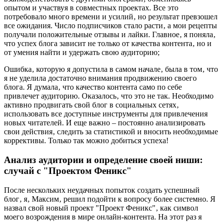
опытом и участвуя в совместных проектах. Все это
потребовало много времени и усилий‚ но результат превзошел
все ожидания. Число подписчиков стало расти‚ а мои рецепты
получали положительные отзывы и лайки. Главное‚ я поняла‚
что успех блога зависит не только от качества контента‚ но и
от умения найти и удержать свою аудиторию;
Ошибка‚ которую я допустила в самом начале‚ была в том‚ что
я не уделила достаточно внимания продвижению своего
блога. Я думала‚ что качество контента само по себе
привлечет аудиторию. Оказалось‚ что это не так. Необходимо
активно продвигать свой блог в социальных сетях‚
использовать все доступные инструменты для привлечения
новых читателей. И еще важно – постоянно анализировать
свои действия‚ следить за статистикой и вносить необходимые
коррективы. Только так можно добиться успеха!
Анализ аудитории и определение своей ниши:
случай с "Проектом Феникс"
После нескольких неудачных попыток создать успешный
блог‚ я‚ Максим‚ решил подойти к вопросу более системно. Я
назвал свой новый проект "Проект Феникс"‚ как символ
моего возрождения в мире онлайн-контента. На этот раз я