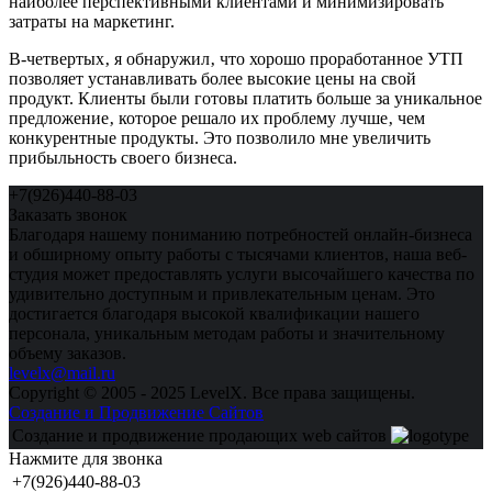
наиболее перспективными клиентами и минимизировать
затраты на маркетинг.
В-четвертых‚ я обнаружил‚ что хорошо проработанное УТП
позволяет устанавливать более высокие цены на свой
продукт. Клиенты были готовы платить больше за уникальное
предложение‚ которое решало их проблему лучше‚ чем
конкурентные продукты. Это позволило мне увеличить
прибыльность своего бизнеса.
+7(926)440-88-03
Заказать звонок
Благодаря нашему пониманию потребностей онлайн-бизнеса
и обширному опыту работы с тысячами клиентов, наша веб-
студия может предоставлять услуги высочайшего качества по
удивительно доступным и привлекательным ценам. Это
достигается благодаря высокой квалификации нашего
персонала, уникальным методам работы и значительному
объему заказов.
levelx@mail.ru
Copyright © 2005 - 2025 LevelX. Все права защищены.
Создание и Продвижение Сайтов
Создание и продвижение продающих web сайтов
Нажмите для звонка
+7(926)440-88-03