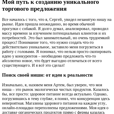
Мой путь к созданию уникального
торгового предложения
Все началось с того‚ что я‚ Сергей‚ увидел незанятую нишу на
рынке. Идея пришла неожиданно‚ во время обычной
прогулки с собакой. Я долго думал‚ анализировал‚ проводил
массу времени за изучением потенциальных клиентов и их
потребностей. Это был занимательный‚ но очень трудоемкий
процесс! Понимание того‚ что нужно создать что-то
действительно уникальное‚ заставило меня погрузиться в
работу с головами. Я понимал‚ что нельзя просто скопировать
идею у конкурентов – необходимо предложить что-то
абсолютно новое‚ что будет выгодно отличаться от всего
существующего. И я всё это сделал!
Поиск своей ниши: от идеи к реальности
Изначально‚ я‚ назовем меня Артем‚ был уверен‚ что моя
ниша – это рынок экологически чистых продуктов. Казалось
бы‚ все просто: здоровое питание всегда актуально. Однако‚
погрузившись в тему глубже‚ я понял‚ что конкуренция здесь
невероятная. Магазины здорового питания на каждом углу‚
онлайн-площадки переполнены предложениями. Моя идея о
доставке органических продуктов прямо с фермы казалась