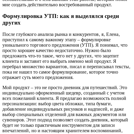
мне создать действительно востребованный продукт.
Формулировка УТП: как я выделялся среди
других
После глубокого анализа рынка и конкурентов‚ я‚ Елена‚
приступил к самому важному этапу – формулировке
уникального торгового предложения (УТП). Я понимал‚ что
просто хорошее качество недостаточно. Нужно было
предложить что-то такое‚ чего нет у других‚ что зацепит
клиента и заставит его выбрать именно мой продукт. Я
перебрал множество вариантов‚ писал и переписывал тексты‚
пока не нашел то самое формулирование‚ которое точно
отражает суть моего предложения.
Мой продукт – это не просто дневник для путешествий. Это
индивидуально оформленный шедевр‚ созданный с учетом
всех пожеланий клиента. Я предлагаю возможность полной
персонализации: выбор цвета обложки‚ типа бумаги‚
добавление индивидуальных рисунков и надписей‚ и даже
выбор специальных отделений для важных документов или
сувениров. Этот подход позволяет создать дневник‚ который
будет не только практичным инструментом для записи
впечатлений‚ но и настоящим хранителем воспоминаний‚