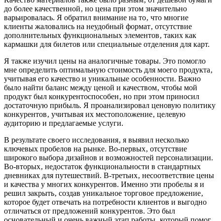
до более качественной‚ но цена при этом значительно
варьировалась. Я обратил внимание на то‚ что многие
клиенты жаловались на неудобный формат‚ отсутствие
дополнительных функциональных элементов‚ таких как
кармашки для билетов или специальные отделения для карт.
Я также изучил цены на аналогичные товары. Это помогло
мне определить оптимальную стоимость для моего продукта‚
учитывая его качество и уникальные особенности. Важно
было найти баланс между ценой и качеством‚ чтобы мой
продукт был конкурентоспособен‚ но при этом приносил
достаточную прибыль. Я проанализировал ценовую политику
конкурентов‚ учитывая их местоположение‚ целевую
аудиторию и предлагаемые услуги.
В результате своего исследования‚ я выявил несколько
ключевых пробелов на рынке. Во-первых‚ отсутствие
широкого выбора дизайнов и возможностей персонализации.
Во-вторых‚ недостаток функциональности в стандартных
дневниках для путешествий. В-третьих‚ несоответствие цены
и качества у многих конкурентов. Именно эти пробелы я и
решил закрыть‚ создав уникальное торговое предложение‚
которое будет отвечать на потребности клиентов и выгодно
отличаться от предложений конкурентов. Это был
основательный и очень важный этап работы‚ который помог