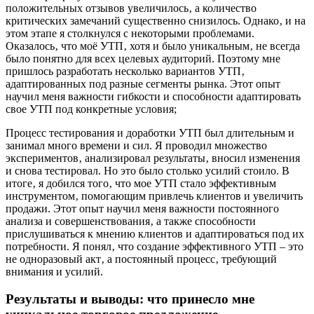
положительных отзывов увеличилось‚ а количество
критических замечаний существенно снизилось. Однако‚ и на
этом этапе я столкнулся с некоторыми проблемами.
Оказалось‚ что моё УТП‚ хотя и было уникальным‚ не всегда
было понятно для всех целевых аудиторий. Поэтому мне
пришлось разработать несколько вариантов УТП‚
адаптированных под разные сегменты рынка. Этот опыт
научил меня важности гибкости и способности адаптировать
свое УТП под конкретные условия;
Процесс тестирования и доработки УТП был длительным и
занимал много времени и сил. Я проводил множество
экспериментов‚ анализировал результаты‚ вносил изменения
и снова тестировал. Но это было столько усилий стоило. В
итоге‚ я добился того‚ что мое УТП стало эффективным
инструментом‚ помогающим привлечь клиентов и увеличить
продажи. Этот опыт научил меня важности постоянного
анализа и совершенствования‚ а также способности
прислушиваться к мнению клиентов и адаптироваться под их
потребности. Я понял‚ что создание эффективного УТП – это
не одноразовый акт‚ а постоянный процесс‚ требующий
внимания и усилий.
Результаты и выводы: что принесло мне