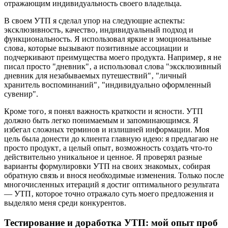
отражающим индивидуальность своего владельца.
В своем УТП я сделал упор на следующие аспекты:
эксклюзивность‚ качество‚ индивидуальный подход и
функциональность. Я использовал яркие и эмоциональные
слова‚ которые вызывают позитивные ассоциации и
подчеркивают преимущества моего продукта. Например‚ я не
писал просто "дневник"‚ а использовал слова "эксклюзивный
дневник для незабываемых путешествий"‚ "личный
хранитель воспоминаний"‚ "индивидуально оформленный
сувенир".
Кроме того‚ я понял важность краткости и ясности. УТП
должно быть легко понимаемым и запоминающимся. Я
избегал сложных терминов и излишней информации. Моя
цель была донести до клиента главную идею: я предлагаю не
просто продукт‚ а целый опыт‚ возможность создать что-то
действительно уникальное и ценное. Я проверял разные
варианты формулировки УТП на своих знакомых‚ собирая
обратную связь и внося необходимые изменения. Только после
многочисленных итераций я достиг оптимального результата
— УТП‚ которое точно отражало суть моего предложения и
выделяло меня среди конкурентов.
Тестирование и доработка УТП: мой опыт проб