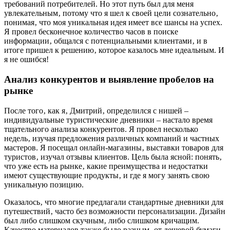
требований потребителей. Но этот путь был для меня
увлекательным‚ потому что я шел к своей цели сознательно‚
понимая‚ что моя уникальная идея имеет все шансы на успех.
Я провел бесконечное количество часов в поиске
информации‚ общался с потенциальными клиентами‚ и в
итоге пришел к решению‚ которое казалось мне идеальным. И
я не ошибся!
Анализ конкурентов и выявление пробелов на
рынке
После того‚ как я‚ Дмитрий‚ определился с нишей –
индивидуальные туристические дневники – настало время
тщательного анализа конкурентов. Я провел несколько
недель‚ изучая предложения различных компаний и частных
мастеров. Я посещал онлайн-магазины‚ выставки товаров для
туристов‚ изучал отзывы клиентов. Цель была ясной: понять‚
что уже есть на рынке‚ какие преимущества и недостатки
имеют существующие продукты‚ и где я могу занять свою
уникальную позицию.
Оказалось‚ что многие предлагали стандартные дневники для
путешествий‚ часто без возможности персонализации. Дизайн
был либо слишком скучным‚ либо слишком кричащим.
Качество материалов также было разным‚ от дешевой бумаги