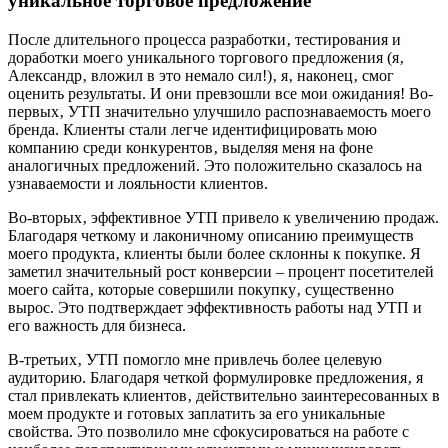
уникальное торговое предложение
После длительного процесса разработки‚ тестирования и
доработки моего уникального торгового предложения (я‚
Александр‚ вложил в это немало сил!)‚ я‚ наконец‚ смог
оценить результаты. И они превзошли все мои ожидания! Во-
первых‚ УТП значительно улучшило распознаваемость моего
бренда. Клиенты стали легче идентифицировать мою
компанию среди конкурентов‚ выделяя меня на фоне
аналогичных предложений. Это положительно сказалось на
узнаваемости и лояльности клиентов.
Во-вторых‚ эффективное УТП привело к увеличению продаж.
Благодаря четкому и лаконичному описанию преимуществ
моего продукта‚ клиенты были более склонны к покупке. Я
заметил значительный рост конверсии – процент посетителей
моего сайта‚ которые совершили покупку‚ существенно
вырос. Это подтверждает эффективность работы над УТП и
его важность для бизнеса.
В-третьих‚ УТП помогло мне привлечь более целевую
аудиторию. Благодаря четкой формулировке предложения‚ я
стал привлекать клиентов‚ действительно заинтересованных в
моем продукте и готовых заплатить за его уникальные
свойства. Это позволило мне сфокусироваться на работе с