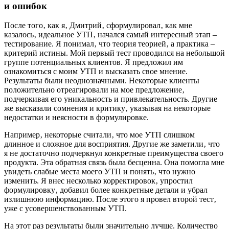
и ошибок
После того‚ как я‚ Дмитрий‚ сформулировал‚ как мне
казалось‚ идеальное УТП‚ начался самый интересный этап –
тестирование. Я понимал‚ что теория теорией‚ а практика –
критерий истины. Мой первый тест проводился на небольшой
группе потенциальных клиентов. Я предложил им
ознакомиться с моим УТП и высказать свое мнение.
Результаты были неоднозначными. Некоторые клиенты
положительно отреагировали на мое предложение‚
подчеркивая его уникальность и привлекательность. Другие
же высказали сомнения и критику‚ указывая на некоторые
недостатки и неясности в формулировке.
Например‚ некоторые считали‚ что мое УТП слишком
длинное и сложное для восприятия. Другие же заметили‚ что
я не достаточно подчеркнул конкретные преимущества своего
продукта. Эта обратная связь была бесценна. Она помогла мне
увидеть слабые места моего УТП и понять‚ что нужно
изменить. Я внес несколько корректировок‚ упростил
формулировку‚ добавил более конкретные детали и убрал
излишнюю информацию. После этого я провел второй тест‚
уже с усовершенствованным УТП.
На этот раз результаты были значительно лучше. Количество