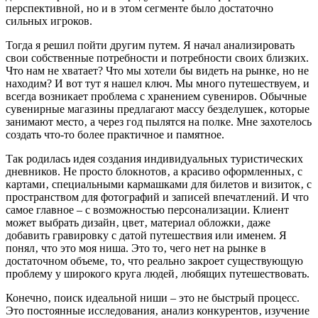
перспективной‚ но и в этом сегменте было достаточно
сильных игроков.
Тогда я решил пойти другим путем. Я начал анализировать
свои собственные потребности и потребности своих близких.
Что нам не хватает? Что мы хотели бы видеть на рынке‚ но не
находим? И вот тут я нашел ключ. Мы много путешествуем‚ и
всегда возникает проблема с хранением сувениров. Обычные
сувенирные магазины предлагают массу безделушек‚ которые
занимают место‚ а через год пылятся на полке. Мне захотелось
создать что-то более практичное и памятное.
Так родилась идея создания индивидуальных туристических
дневников. Не просто блокнотов‚ а красиво оформленных‚ с
картами‚ специальными кармашками для билетов и визиток‚ с
пространством для фотографий и записей впечатлений. И что
самое главное – с возможностью персонализации. Клиент
может выбрать дизайн‚ цвет‚ материал обложки‚ даже
добавить гравировку с датой путешествия или именем. Я
понял‚ что это моя ниша. Это то‚ чего нет на рынке в
достаточном объеме‚ то‚ что реально закроет существующую
проблему у широкого круга людей‚ любящих путешествовать.
Конечно‚ поиск идеальной ниши – это не быстрый процесс.
Это постоянные исследования‚ анализ конкурентов‚ изучение