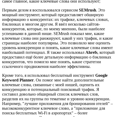
самое главное, какие ключевые слова они используют;
Первым делом я воспользовался сервисом
SEMrush
. Это
мощный инструмент, который предоставляет обширную
информацию о конкурентах: их трафике, ключевых словах,
бэклинках и многом другом. Я ввёл несколько сайтов-
конкурентов, которые, по моему мнению, были наиболее
успешными в данной нише. SEMrush показал мне, какие
ключевые слова они ранжируют, какой у них трафик, и какие
страницы наиболее популярны. Это позволило мне оценить
уровень конкуренции и понять, какие ключевые слова имеют
наибольший потенциал. Я также использовал
Ahrefs
, который
предоставил ещё более детальную информацию о бэклинках
конкурентов, что помогло мне понять, какие стратегии
ссылочного продвижения наиболее эффективны.
Кроме того, я использовал бесплатный инструмент
Google
Keyword Planner
. Он помог мне найти дополнительные
ключевые слова, связанные с моей нишей, оценить их
конкуренцию и потенциальный поисковый трафик. Я
составил довольно обширный список ключевых слов,
разделив их на группы по тематике и уровню конкуренции.
Например, "лучшие приложения для бронирования отелей" –
высококонкурентное ключевое слово, а "приложение для
поиска бесплатных Wi-Fi в аэропортах" – более