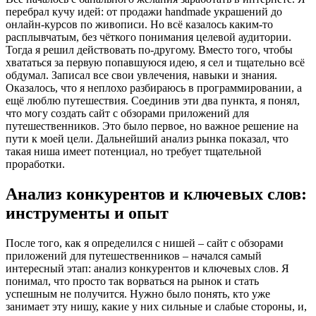
перебрал кучу идей: от продажи handmade украшений до
онлайн-курсов по живописи. Но всё казалось каким-то
расплывчатым, без чёткого понимания целевой аудитории.
Тогда я решил действовать по-другому. Вместо того, чтобы
хвататься за первую попавшуюся идею, я сел и тщательно всё
обдумал. Записал все свои увлечения, навыки и знания.
Оказалось, что я неплохо разбираюсь в программировании, а
ещё люблю путешествия. Соединив эти два пункта, я понял,
что могу создать сайт с обзорами приложений для
путешественников. Это было первое, но важное решение на
пути к моей цели. Дальнейший анализ рынка показал, что
такая ниша имеет потенциал, но требует тщательной
проработки.
Анализ конкурентов и ключевых слов:
инструменты и опыт
После того, как я определился с нишей – сайт с обзорами
приложений для путешественников – начался самый
интересный этап: анализ конкурентов и ключевых слов. Я
понимал, что просто так ворваться на рынок и стать
успешным не получится. Нужно было понять, кто уже
занимает эту нишу, какие у них сильные и слабые стороны, и,