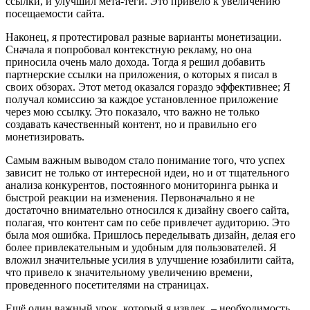
ссылки, и улучшил мета-теги. Это привело к увеличению
посещаемости сайта.
Наконец, я протестировал разные варианты монетизации.
Сначала я попробовал контекстную рекламу, но она
приносила очень мало дохода. Тогда я решил добавить
партнерские ссылки на приложения, о которых я писал в
своих обзорах. Этот метод оказался гораздо эффективнее; Я
получал комиссию за каждое установленное приложение
через мою ссылку. Это показало, что важно не только
создавать качественный контент, но и правильно его
монетизировать.
Самым важным выводом стало понимание того, что успех
зависит не только от интересной идеи, но и от тщательного
анализа конкурентов, постоянного мониторинга рынка и
быстрой реакции на изменения. Первоначально я не
достаточно внимательно относился к дизайну своего сайта,
полагая, что контент сам по себе привлечет аудиторию. Это
была моя ошибка. Пришлось переделывать дизайн, делая его
более привлекательным и удобным для пользователей. Я
вложил значительные усилия в улучшение юзабилити сайта,
что привело к значительному увеличению времени,
проведенного посетителями на страницах.
Ещё один важный урок, который я извлек, – необходимость