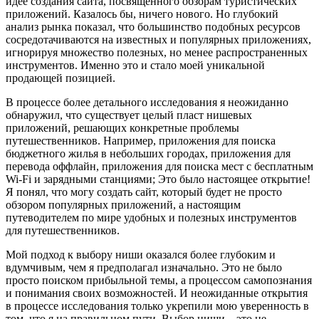
идее создания сайта, посвященного обзорам туристических
приложений. Казалось бы, ничего нового. Но глубокий
анализ рынка показал, что большинство подобных ресурсов
сосредотачиваются на известных и популярных приложениях,
игнорируя множество полезных, но менее распространенных
инструментов. Именно это и стало моей уникальной
продающей позицией.
В процессе более детального исследования я неожиданно
обнаружил, что существует целый пласт нишевых
приложений, решающих конкретные проблемы
путешественников. Например, приложения для поиска
бюджетного жилья в небольших городах, приложения для
перевода оффлайн, приложения для поиска мест с бесплатным
Wi-Fi и зарядными станциями; Это было настоящее открытие!
Я понял, что могу создать сайт, который будет не просто
обзором популярных приложений, а настоящим
путеводителем по мире удобных и полезных инструментов
для путешественников.
Мой подход к выбору ниши оказался более глубоким и
вдумчивым, чем я предполагал изначально. Это не было
просто поиском прибыльной темы, а процессом самопознания
и понимания своих возможностей. И неожиданные открытия
в процессе исследования только укрепили мою уверенность в
том, что я на правильном пути. Выбор ниши – это не