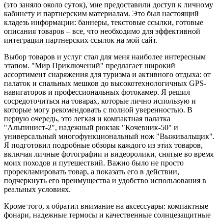
(это заняло около суток), мне предоставили доступ к личному
кабинету и партнерским материалам. Это был настоящий
кладезь информации: баннеры, текстовые ссылки, готовые
описания товаров – все, что необходимо для эффективной
интеграции партнерских ссылок на мой сайт.
Выбор товаров и услуг стал для меня наиболее интересным
этапом. "Мир Приключений" предлагает широкий
ассортимент снаряжения для туризма и активного отдыха: от
палаток и спальных мешков до высокотехнологичных GPS-
навигаторов и профессиональных фотокамер. Я решил
сосредоточиться на товарах, которые лично использую и
которые могу рекомендовать с полной уверенностью. В
первую очередь, это легкая и компактная палатка
"Альпинист-2", надежный рюкзак "Кочевник-50" и
универсальный многофункциональный нож "Выживальщик".
Я подготовил подробные обзоры каждого из этих товаров,
включая личные фотографии и видеоролики, снятые во время
моих походов и путешествий. Важно было не просто
прорекламировать товар, а показать его в действии,
подчеркнуть его преимущества и удобство использования в
реальных условиях.
Кроме того, я обратил внимание на аксессуары: компактные
фонари, надежные термосы и качественные солнцезащитные