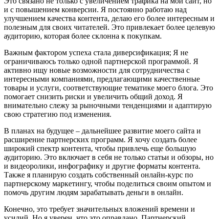
Это связано не только с увеличением трафика на мой сайт, но
и с повышением конверсии. Я постоянно работаю над
улучшением качества контента, делаю его более интересным и
полезным для своих читателей. Это привлекает более целевую
аудиторию, которая более склонна к покупкам.
Важным фактором успеха стала диверсификация; Я не
ограничиваюсь только одной партнерской программой. Я
активно ищу новые возможности для сотрудничества с
интересными компаниями, предлагающими качественные
товары и услуги, соответствующие тематике моего блога. Это
помогает снизить риски и увеличить общий доход. Я
внимательно слежу за рыночными тенденциями и адаптирую
свою стратегию под изменения.
В планах на будущее – дальнейшее развитие моего сайта и
расширение партнерских программ. Я хочу создать более
широкий спектр контента, чтобы привлечь еще большую
аудиторию. Это включает в себя не только статьи и обзоры, но
и видеоролики, инфографику и другие форматы контента.
Также я планирую создать собственный онлайн-курс по
партнерскому маркетингу, чтобы поделиться своим опытом и
помочь другим людям зарабатывать деньги в онлайн.
Конечно, это требует значительных вложений времени и
усилий. Но я уверен, что это оправдано. Партнерский