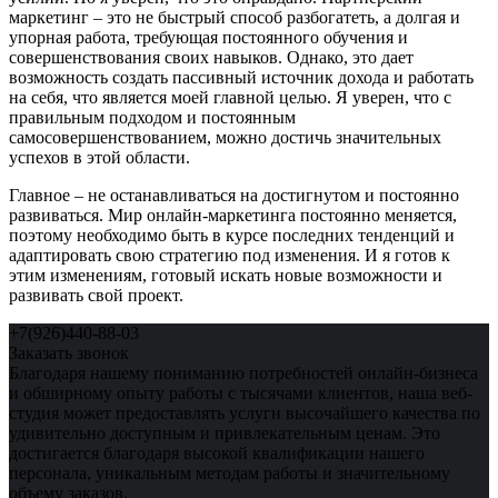
маркетинг – это не быстрый способ разбогатеть, а долгая и
упорная работа, требующая постоянного обучения и
совершенствования своих навыков. Однако, это дает
возможность создать пассивный источник дохода и работать
на себя, что является моей главной целью. Я уверен, что с
правильным подходом и постоянным
самосовершенствованием, можно достичь значительных
успехов в этой области.
Главное – не останавливаться на достигнутом и постоянно
развиваться. Мир онлайн-маркетинга постоянно меняется,
поэтому необходимо быть в курсе последних тенденций и
адаптировать свою стратегию под изменения. И я готов к
этим изменениям, готовый искать новые возможности и
развивать свой проект.
+7(926)440-88-03
Заказать звонок
Благодаря нашему пониманию потребностей онлайн-бизнеса
и обширному опыту работы с тысячами клиентов, наша веб-
студия может предоставлять услуги высочайшего качества по
удивительно доступным и привлекательным ценам. Это
достигается благодаря высокой квалификации нашего
персонала, уникальным методам работы и значительному
объему заказов.