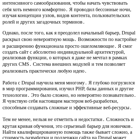
интенсивного самообразования, чтобы начать чувствовать
себя хоть немного комфортно․ Я проводил бессонные ночи,
изучая концепции узлов, видов контента, пользовательских
ролей и других загадочных терминов․
Однако, после того, как я преодолел начальный барьер, Drupal
раскрыл свою невероятную мощь․ Возможности по настройке
и расширению функционала просто ошеломляющие․ Я смог
создать сайт с абсолютно индивидуальной архитектурой,
реализовав функции, о которых я даже не мечтал в рамках
других CMS․ Система внешних модулей и тем позволяет
реализовать практически любую идею․
Работа с Drupal научила меня многому․ Я глубоко погрузился
в мир программирования, изучил PHP, базы данных и другие
технологии․ Это было сложно, но невероятно познавательно․
Я чувствую себя настоящим мастером веб-разработки,
способным создавать сложные и эффективные веб-ресурсы․
Тем не менее, нельзя не отметить и недостатки․ Сложность и
крутая кривая обучения, это серьезный барьер для новичков․
Найти квалифицированную помощь также бывает сложно, а
стоимость разработки и поддержки сайта на Drupal может