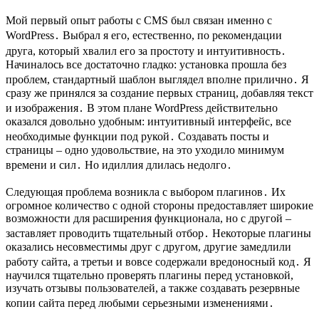
Мой первый опыт работы с CMS был связан именно с
WordPress․ Выбрал я его, естественно, по рекомендации
друга, который хвалил его за простоту и интуитивность․
Начиналось все достаточно гладко: установка прошла без
проблем, стандартный шаблон выглядел вполне прилично․ Я
сразу же принялся за создание первых страниц, добавляя текст
и изображения․ В этом плане WordPress действительно
оказался довольно удобным: интуитивный интерфейс, все
необходимые функции под рукой․ Создавать посты и
страницы – одно удовольствие, на это уходило минимум
времени и сил․ Но идиллия длилась недолго․
Следующая проблема возникла с выбором плагинов․ Их
огромное количество с одной стороны предоставляет широкие
возможности для расширения функционала, но с другой –
заставляет проводить тщательный отбор․ Некоторые плагины
оказались несовместимы друг с другом, другие замедлили
работу сайта, а третьи и вовсе содержали вредоносный код․ Я
научился тщательно проверять плагины перед установкой,
изучать отзывы пользователей, а также создавать резервные
копии сайта перед любыми серьезными изменениями․