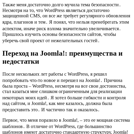
Также меня достаточно долго мучила тема безопасности․
Несмотря на то, что WordPress являеться достаточно
защищенной CMS, он все же требует регулярного обновления
ядра, плагинов и тем․ Я понял, что нельзя пренебрегать этим
аспектом, иначе риск взлома значительно увеличивается․
Пришлось изучить основы безопасности сайтов, чтобы
уберечь свой проект от нежелательных гостей․
Переход на Joomla!: преимущества и
недостатки
После нескольких лет работы с WordPress, я решил
попробовать что-то новое и перешел на Joomla!․ Причина
была проста – WordPress, несмотря на все свои достоинства,
стал казаться мне слишком ограниченным для реализации
некоторых моих идей․ Я хотел больше гибкости и контроля
над сайтом, и Joomla!, как мне казалось, должна была
предоставить это․ И частично так и оказалось․
Первое, что меня поразило в Joomla!, – это ее мощная система
шаблонов․ В отличие от WordPress, где большинство
шаблонов имеют достаточно стандартную структуру, Joomla!