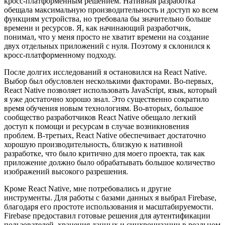
кросс-платформенным решением. Нативная разработка
обещала максимальную производительность и доступ ко всем
функциям устройства, но требовала бы значительно больше
времени и ресурсов. Я, как начинающий разработчик,
понимал, что у меня просто не хватит времени на создание
двух отдельных приложений с нуля. Поэтому я склонился к
кросс-платформенному подходу.
После долгих исследований я остановился на React Native.
Выбор был обусловлен несколькими факторами. Во-первых,
React Native позволяет использовать JavaScript, язык, который
я уже достаточно хорошо знал. Это существенно сократило
время обучения новым технологиям. Во-вторых, большое
сообщество разработчиков React Native обещало легкий
доступ к помощи и ресурсам в случае возникновения
проблем. В-третьих, React Native обеспечивает достаточно
хорошую производительность, близкую к нативной
разработке, что было критично для моего проекта, так как
приложение должно было обрабатывать большое количество
изображений высокого разрешения.
Кроме React Native, мне потребовались и другие
инструменты. Для работы с базами данных я выбрал Firebase,
благодаря его простоте использования и масштабируемости.
Firebase предоставил готовые решения для аутентификации
пользователей, хранения данных и синхронизации в реальном