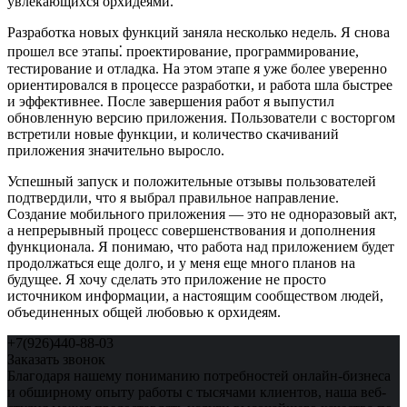
увлекающихся орхидеями.
Разработка новых функций заняла несколько недель. Я снова
прошел все этапы⁚ проектирование, программирование,
тестирование и отладка. На этом этапе я уже более уверенно
ориентировался в процессе разработки, и работа шла быстрее
и эффективнее. После завершения работ я выпустил
обновленную версию приложения. Пользователи с восторгом
встретили новые функции, и количество скачиваний
приложения значительно выросло.
Успешный запуск и положительные отзывы пользователей
подтвердили, что я выбрал правильное направление.
Создание мобильного приложения — это не одноразовый акт,
а непрерывный процесс совершенствования и дополнения
функционала. Я понимаю, что работа над приложением будет
продолжаться еще долго, и у меня еще много планов на
будущее. Я хочу сделать это приложение не просто
источником информации, а настоящим сообществом людей,
объединенных общей любовью к орхидеям.
+7(926)440-88-03
Заказать звонок
Благодаря нашему пониманию потребностей онлайн-бизнеса
и обширному опыту работы с тысячами клиентов, наша веб-