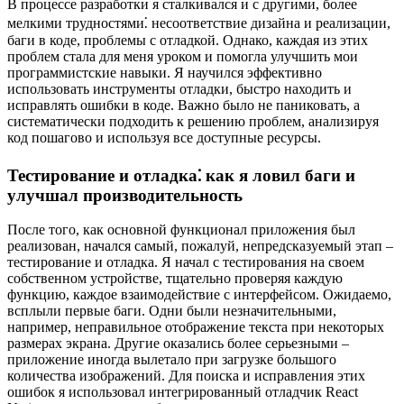
В процессе разработки я сталкивался и с другими, более
мелкими трудностями⁚ несоответствие дизайна и реализации,
баги в коде, проблемы с отладкой. Однако, каждая из этих
проблем стала для меня уроком и помогла улучшить мои
программистские навыки. Я научился эффективно
использовать инструменты отладки, быстро находить и
исправлять ошибки в коде. Важно было не паниковать, а
систематически подходить к решению проблем, анализируя
код пошагово и используя все доступные ресурсы.
Тестирование и отладка⁚ как я ловил баги и
улучшал производительность
После того, как основной функционал приложения был
реализован, начался самый, пожалуй, непредсказуемый этап –
тестирование и отладка. Я начал с тестирования на своем
собственном устройстве, тщательно проверяя каждую
функцию, каждое взаимодействие с интерфейсом. Ожидаемо,
всплыли первые баги. Одни были незначительными,
например, неправильное отображение текста при некоторых
размерах экрана. Другие оказались более серьезными –
приложение иногда вылетало при загрузке большого
количества изображений. Для поиска и исправления этих
ошибок я использовал интегрированный отладчик React