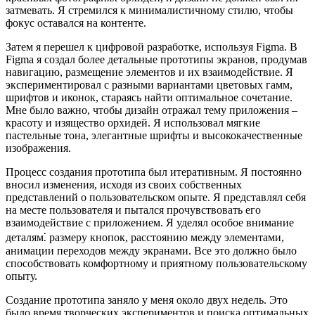
затмевать. Я стремился к минималистичному стилю, чтобы
фокус оставался на контенте.
Затем я перешел к цифровой разработке, используя Figma. В
Figma я создал более детальные прототипы экранов, продумав
навигацию, размещение элементов и их взаимодействие. Я
экспериментировал с разными вариантами цветовых гамм,
шрифтов и иконок, стараясь найти оптимальное сочетание.
Мне было важно, чтобы дизайн отражал тему приложения –
красоту и изящество орхидей. Я использовал мягкие
пастельные тона, элегантные шрифты и высококачественные
изображения.
Процесс создания прототипа был итеративным. Я постоянно
вносил изменения, исходя из своих собственных
представлений о пользовательском опыте. Я представлял себя
на месте пользователя и пытался прочувствовать его
взаимодействие с приложением. Я уделял особое внимание
деталям⁚ размеру кнопок, расстоянию между элементами,
анимации переходов между экранами. Все это должно было
способствовать комфортному и приятному пользовательскому
опыту.
Создание прототипа заняло у меня около двух недель. Это
было время творческих экспериментов и поиска оптимальных