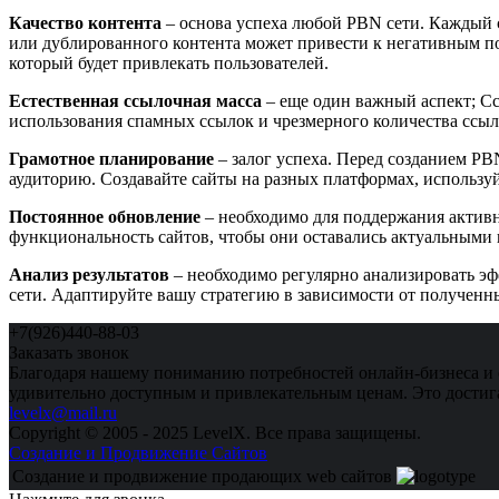
Качество контента
– основа успеха любой PBN сети. Каждый с
или дублированного контента может привести к негативным по
который будет привлекать пользователей.
Естественная ссылочная масса
– еще один важный аспект; Сс
использования спамных ссылок и чрезмерного количества ссыло
Грамотное планирование
– залог успеха. Перед созданием PB
аудиторию. Создавайте сайты на разных платформах, используй
Постоянное обновление
– необходимо для поддержания активн
функциональность сайтов, чтобы они оставались актуальными 
Анализ результатов
– необходимо регулярно анализировать эф
сети. Адаптируйте вашу стратегию в зависимости от полученн
+7(926)440-88-03
Заказать звонок
Благодаря нашему пониманию потребностей онлайн-бизнеса и 
удивительно доступным и привлекательным ценам. Это достига
levelx@mail.ru
Copyright © 2005 - 2025 LevelX. Все права защищены.
Создание и Продвижение Сайтов
Создание и продвижение продающих web сайтов