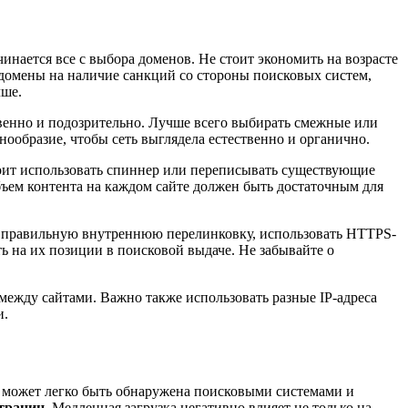
нается все с выбора доменов. Не стоит экономить на возрасте
 домены на наличие санкций со стороны поисковых систем,
чше.
ственно и подозрительно. Лучше всего выбирать смежные или
ообразие, чтобы сеть выглядела естественно и органично.
тоит использовать спиннер или переписывать существующие
бъем контента на каждом сайте должен быть достаточным для
ть правильную внутреннюю перелинковку, использовать HTTPS-
ь на их позиции в поисковой выдаче. Не забывайте о
между сайтами. Важно также использовать разные IP-адреса
и.
ь может легко быть обнаружена поисковыми системами и
страниц
. Медленная загрузка негативно влияет не только на