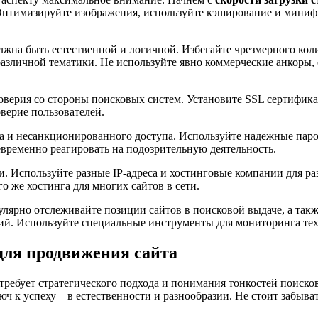
 Оптимизируйте изображения, используйте кэширование и минифи
жна быть естественной и логичной. Избегайте чрезмерного коли
различной тематики. Не используйте явно коммерческие анкоры,
доверия со стороны поисковых систем. Установите SSL сертифика
верие пользователей.
ма и несанкционированного доступа. Используйте надежные паро
евременно реагировать на подозрительную деятельность.
и. Используйте разные IP-адреса и хостинговые компании для р
о же хостинга для многих сайтов в сети.
улярно отслеживайте позиции сайтов в поисковой выдаче, а такж
ий. Используйте специальные инструменты для мониторинга тех
для продвижения сайта
ребует стратегического подхода и понимания тонкостей поиско
ч к успеху – в естественности и разнообразии. Не стоит забыват