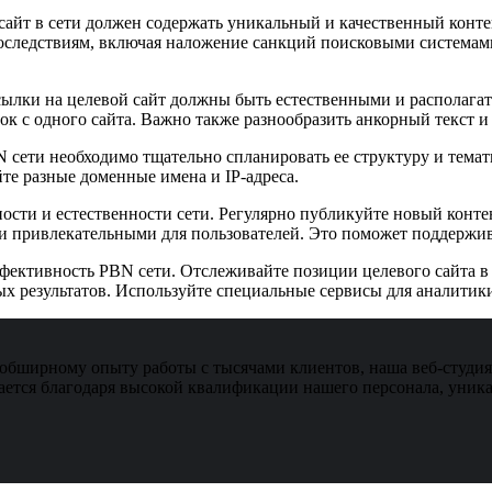
айт в сети должен содержать уникальный и качественный конте
следствиям, включая наложение санкций поисковыми системами.
ылки на целевой сайт должны быть естественными и располагать
к с одного сайта. Важно также разнообразить анкорный текст и 
N сети необходимо тщательно спланировать ее структуру и тема
те разные доменные имена и IP-адреса.
ости и естественности сети. Регулярно публикуйте новый конте
и привлекательными для пользователей. Это поможет поддержив
фективность PBN сети. Отслеживайте позиции целевого сайта в 
ых результатов. Используйте специальные сервисы для аналитик
обширному опыту работы с тысячами клиентов, наша веб-студия 
ется благодаря высокой квалификации нашего персонала, уника