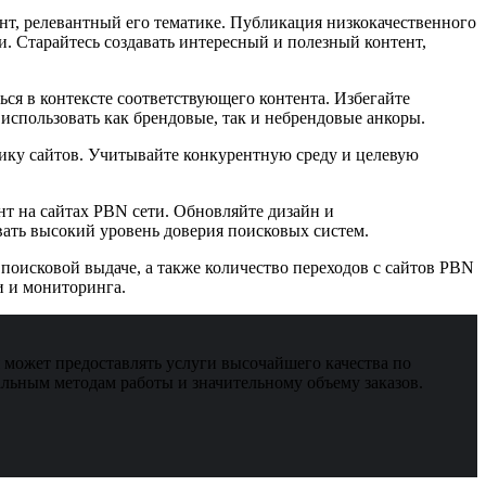
нт, релевантный его тематике. Публикация низкокачественного
 Старайтесь создавать интересный и полезный контент,
ся в контексте соответствующего контента. Избегайте
использовать как брендовые, так и небрендовые анкоры.
тику сайтов. Учитывайте конкурентную среду и целевую
нт на сайтах PBN сети. Обновляйте дизайн и
ать высокий уровень доверия поисковых систем.
поисковой выдаче, а также количество переходов с сайтов PBN
и и мониторинга.
может предоставлять услуги высочайшего качества по
льным методам работы и значительному объему заказов.