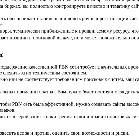
а биржах, вы полностью контролируете качество и тематику са
ть обеспечивает стабильный и долгосрочный рост позиций сайта
е.
норы, тематически приближенные к продвигаемому ресурсу, чт
ает позиции в поисковой выдаче, но и может положительно повл
и
⁚
поддержание качественной PBN сети требует значительных време
е следить за их техническим состоянием.
но или не соответствует требованиям поисковых систем, ваш са
льных временных затрат. Вам нужно будет постоянно следить за 
тобы PBN сеть была эффективной, нужно создавать сайты высоког
авыков.
ится в серой зоне с точки зрения этики и правил поисковых си
весить все за и против, оценить свои возможности и риски.