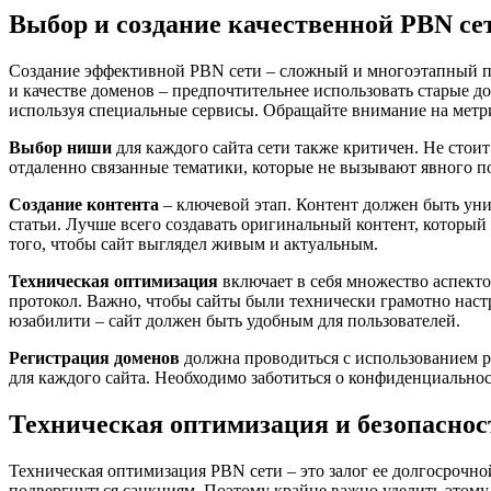
Выбор и создание качественной PBN се
Создание эффективной PBN сети – сложный и многоэтапный про
и качестве доменов – предпочтительнее использовать старые д
используя специальные сервисы. Обращайте внимание на метрику
Выбор ниши
для каждого сайта сети также критичен. Не стои
отдаленно связанные тематики, которые не вызывают явного по
Создание контента
– ключевой этап. Контент должен быть ун
статьи. Лучше всего создавать оригинальный контент, который
того, чтобы сайт выглядел живым и актуальным.
Техническая оптимизация
включает в себя множество аспект
протокол. Важно, чтобы сайты были технически грамотно наст
юзабилити – сайт должен быть удобным для пользователей.
Регистрация доменов
должна проводиться с использованием ра
для каждого сайта. Необходимо заботиться о конфиденциально
Техническая оптимизация и безопаснос
Техническая оптимизация PBN сети – это залог ее долгосрочн
подвергнуться санкциям. Поэтому крайне важно уделить этому