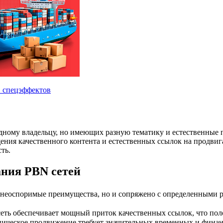
 одному владельцу, но имеющих разную тематику и естественные 
ещения качественного контента и естественных ссылок на продв
ть.
ания PBN сетей
 неоспоримые преимущества, но и сопряжено с определенными 
ть обеспечивает мощный приток качественных ссылок, что поло
ническое продвижение требует значительных временных и финан