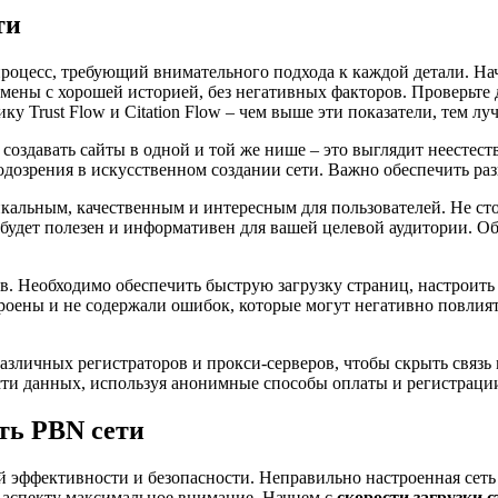
ти
цесс, требующий внимательного подхода к каждой детали. Начи
омены с хорошей историей, без негативных факторов. Проверьте
 Trust Flow и Citation Flow – чем выше эти показатели, тем лу
т создавать сайты в одной и той же нише – это выглядит неесте
дозрения в искусственном создании сети. Важно обеспечить разн
икальным, качественным и интересным для пользователей. Не с
 будет полезен и информативен для вашей целевой аудитории. О
ов. Необходимо обеспечить быструю загрузку страниц, настрои
роены и не содержали ошибок, которые могут негативно повлият
зличных регистраторов и прокси-серверов, чтобы скрыть связь 
сти данных, используя анонимные способы оплаты и регистраци
ть PBN сети
ой эффективности и безопасности. Неправильно настроенная сет
 аспекту максимальное внимание. Начнем с
скорости загрузки 