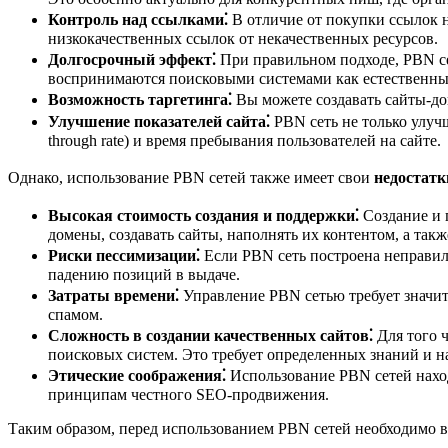
Контроль над ссылками⁚
В отличие от покупки ссылок н
низкокачественных ссылок от некачественных ресурсов.
Долгосрочный эффект⁚
При правильном подходе, PBN се
воспринимаются поисковыми системами как естественны
Возможность таргетинга⁚
Вы можете создавать сайты-до
Улучшение показателей сайта⁚
PBN сеть не только улучш
through rate) и время пребывания пользователей на сайте.
Однако, использование PBN сетей также имеет свои
недостатк
Высокая стоимость создания и поддержки⁚
Создание и 
домены, создавать сайты, наполнять их контентом, а такж
Риски пессимизации⁚
Если PBN сеть построена неправиль
падению позиций в выдаче.
Затраты времени⁚
Управление PBN сетью требует значите
спамом.
Сложность в создании качественных сайтов⁚
Для того ч
поисковых систем. Это требует определенных знаний и н
Этические соображения⁚
Использование PBN сетей наход
принципам честного SEO-продвижения.
Таким образом, перед использованием PBN сетей необходимо вз