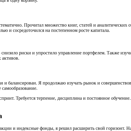
йца в одну корзину.
стематично. Прочитал множество книг, статей и аналитических 
лью и сосредоточился на постепенном росте капитала.
о снизило риски и упростило управление портфелем. Также изуч
 активов.
и балансирован. Я продолжаю изучать рынок и совершенствоват
 самообразование.
спринт. Требуется терпение, дисциплина и постоянное обучение. 
а
акции и индексные фонды, я решил расширить свой горизонт. На