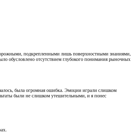
осторожными, подкрепленными лишь поверхностными знаниями,
о было обусловлено отсутствием глубокого понимания рыночных
азалось, была огромная ошибка. Эмоции играли слишком
ультаты были не слишком утешительными, и я понес
ах.