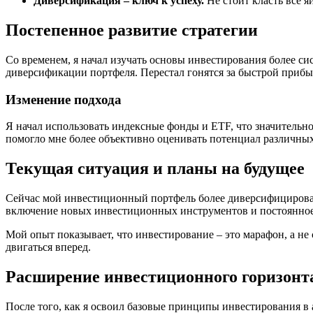
Диверсификация – ключ к успеху.
Не стоит класть все я
Постепенное развитие стратегии
Со временем, я начал изучать основы инвестирования более си
диверсификации портфеля. Перестал гонятся за быстрой прибы
Изменение подхода
Я начал использовать индексные фонды и ETF, что значительн
помогло мне более объективно оценивать потенциал различных
Текущая ситуация и планы на будущее
Сейчас мой инвестиционный портфель более диверсифицирован 
включение новых инвестиционных инструментов и постоянное
Мой опыт показывает, что инвестирование – это марафон, а не 
двигаться вперед.
Расширение инвестиционного горизонт
После того, как я освоил базовые принципы инвестирования в 