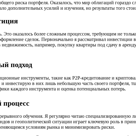
щего риска портфеля. Оказалось, что мир облигаций гораздо сл
ло дополнительных усилий и изучения, но результаты того стои
тиция
 Это оказалось более сложным процессом, требующим не тольк
оформление сделок. Первоначально я рассматривал инвестиции в
 недвижимость, например, покупку квартиры под сдачу в аренду
ый подход
тиционные инструменты, такие как P2P-кредитование и криптова
 и инвестирую в них лишь небольшую часть своего портфеля, т
фики каждого инструмента и оценка потенциальных потерь.
 процесс
рерывного обучения. Я регулярно читаю специализированную л
ндов и геополитической ситуации играет ключевую роль в при
 меняющимся условиям рынка и минимизировать риски.