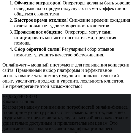
Обучение операторов⁚
Операторы должны быть хорошо
осведомлены о продуктах/услугах и уметь эффективно
общаться с клиентами.
Быстрое время отклика⁚
Снижение времени ожидания
ответа повышает удовлетворенность клиентов.
Проактивное общение⁚
Операторы могут сами
инициировать контакт с посетителями‚ предлагая
помощь.
Сбор обратной связи⁚
Регулярный сбор отзывов
помогает улучшить качество обслуживания.
Онлайн-чат – мощный инструмент для повышения конверсии
сайта. Правильный выбор платформы и эффективное
использование чата помогут улучшить пользовательский
опыт‚ увеличить продажи и укрепить лояльность клиентов.
Не пренебрегайте этой возможностью!
+7(926)440-88-03
Заказать звонок
Благодаря нашему пониманию потребностей онлайн-бизнеса
и обширному опыту работы с тысячами клиентов, наша веб-
студия может предоставлять услуги высочайшего качества по
удивительно доступным и привлекательным ценам. Это
достигается благодаря высокой квалификации нашего