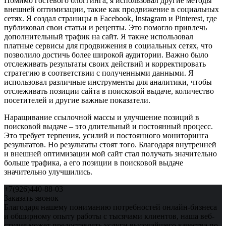
Помимо гостевого блоггинга, я использовал другие методы
внешней оптимизации, такие как продвижение в социальных
сетях. Я создал страницы в Facebook, Instagram и Pinterest, где
публиковал свои статьи и рецепты. Это помогло привлечь
дополнительный трафик на сайт. Я также использовал
платные сервисы для продвижения в социальных сетях, что
позволило достичь более широкой аудитории. Важно было
отслеживать результаты своих действий и корректировать
стратегию в соответствии с полученными данными. Я
использовал различные инструменты для аналитики, чтобы
отслеживать позиции сайта в поисковой выдаче, количество
посетителей и другие важные показатели.
Наращивание ссылочной массы и улучшение позиций в
поисковой выдаче – это длительный и постоянный процесс.
Это требует терпения, усилий и постоянного мониторинга
результатов. Но результаты стоят того. Благодаря внутренней
и внешней оптимизации мой сайт стал получать значительно
больше трафика, а его позиции в поисковой выдаче
значительно улучшились.
+7(926)440-88-03
Заказать звонок
Благодаря нашему пониманию потребностей онлайн-бизнеса
и обширному опыту работы с тысячами клиентов, наша веб-
студия может предоставлять услуги высочайшего качества по