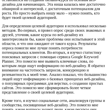
дизайна для начинающих. Эта ниша казалась мне достаточно
обширной и интересной, с достаточным потенциалом для
роста. Но просто выбрать нишу мало – нужно понять, кто
будет твоей целевой аудиторией.
Для определения целевой аудитории я использовал несколько
методов. Во-первых, я провел опрос среди своих знакомых и
друзей, уточняя, какие курсы по веб-дизайну их
заинтересовали бы, какие проблемы они испытывают в этой
области, и что они ожидают от такого курса. Результаты
опроса помогли мне лучше понять потребности
потенциальных клиентов. Во-вторых, я изучил статистику
поисковых запросов с помощью сервиса Google Keyword
Planner. Это помогло мне выявить ключевые слова, по
которым люди ищут информацию по веб-дизайну. Я обратил
внимание на частотность запросов, конкуренцию и
релевантность к моей теме. Анализ показал, что большинство
людей ищут информацию о базовых принципах веб-дизайна,
о популярных программах для верстки, о создании простых
сайтов. Это помогло мне сформировать более четкое
представление о своей целевой аудитории.
Кроме того, я изучил социальные сети, анализируя группы и
сообщества, посвященные веб-дизайну. Это помогло мне
понять, какие вопросы задают люди, какие ресурсы они