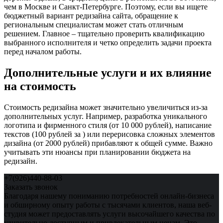
чем в Москве и Санкт-Петербурге. Поэтому, если вы ищете
бюджетный вариант редизайна сайта, обращение к
региональным специалистам может стать отличным
решением. Главное – тщательно проверить квалификацию
выбранного исполнителя и четко определить задачи проекта
перед началом работы.
Дополнительные услуги и их влияние
на стоимость
Стоимость редизайна может значительно увеличиться из-за
дополнительных услуг. Например, разработка уникального
логотипа и фирменного стиля (от 10 000 рублей), написание
текстов (100 рублей за ) или перерисовка сложных элементов
дизайна (от 2000 рублей) прибавляют к общей сумме. Важно
учитывать эти нюансы при планировании бюджета на
редизайн.
+7(926)440-88-03
Заказать звонок
Благодаря нашему пониманию потребностей онлайн-бизнеса
и обширному опыту работы с тысячами клиентов, наша веб-
студия может предоставлять услуги высочайшего качества по
удивительно доступным и привлекательным ценам. Это