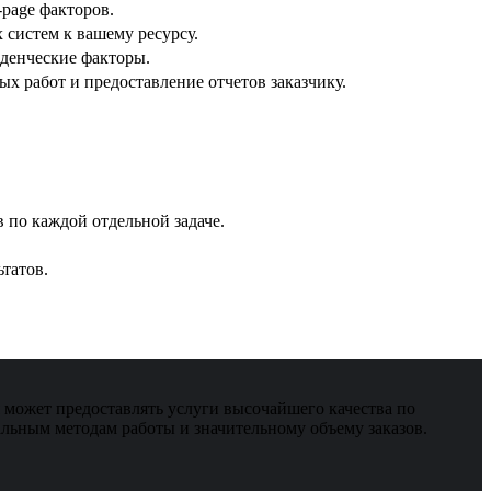
-page факторов.
 систем к вашему ресурсу.
еденческие факторы.
 работ и предоставление отчетов заказчику.
 по каждой отдельной задаче.
татов.
может предоставлять услуги высочайшего качества по
льным методам работы и значительному объему заказов.