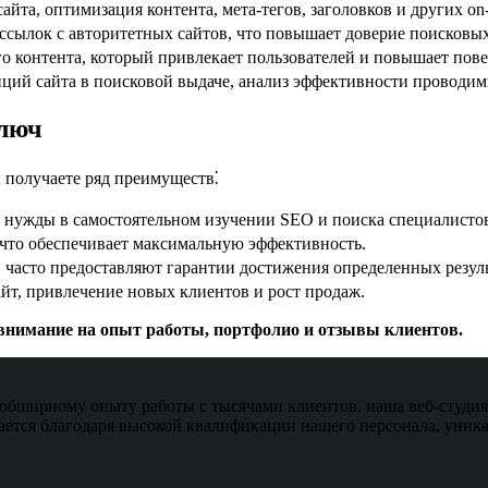
йта, оптимизация контента, мета-тегов, заголовков и других on
сылок с авторитетных сайтов, что повышает доверие поисковых
о контента, который привлекает пользователей и повышает пов
ий сайта в поисковой выдаче, анализ эффективности проводимых
ключ
 получаете ряд преимуществ⁚
 нужды в самостоятельном изучении SEO и поиска специалистов
 что обеспечивает максимальную эффективность.
асто предоставляют гарантии достижения определенных резуль
йт, привлечение новых клиентов и рост продаж.
внимание на опыт работы, портфолио и отзывы клиентов.
обширному опыту работы с тысячами клиентов, наша веб-студия 
ется благодаря высокой квалификации нашего персонала, уника