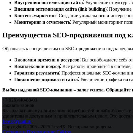
Внутренняя оптимизация сайта⁚
Улучшение структуры са
Внешняя оптимизация сайта (link building)⁚
Получение с
Контент-маркетинг⁚
Создание уникального и интересног
Мониторинг и отчетность⁚
Регулярный мониторинг позиц
Преимущества SEO-продвижения под 
Обращаясь к специалистам по SEO-продвижению под ключ, вы
Экономия времени и ресурсов⁚
Вы освобождаете себя от
Комплексный подход⁚
Все работы проводятся в системе,
Гарантия результата⁚
Профессиональные SEO-компании ч
Повышение видимости сайта⁚
Увеличение трафика на са
Выбор надежной SEO-компании – залог успеха. Обращайте 
+7(926)440-88-03
Заказать звонок
Благодаря нашему пониманию потребностей онлайн-бизнеса и 
удивительно доступным и привлекательным ценам. Это достига
levelx@mail.ru
Copyright © 2005 - 2025 LevelX. Все права защищены.
Создание и Продвижение Сайтов