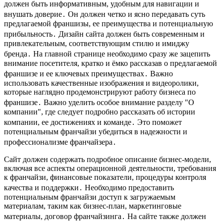
должен быть информативным, удобным для навигации и
внушать доверие․ Он должен четко и ясно передавать суть
предлагаемой франшизы, ее преимущества и потенциальную
прибыльность․ Дизайн сайта должен быть современным и
привлекательным, соответствующим стилю и имиджу
бренда․ На главной странице необходимо сразу же зацепить
внимание посетителя, кратко и ёмко рассказав о предлагаемой
франшизе и ее ключевых преимуществах․ Важно
использовать качественные изображения и видеоролики,
которые наглядно продемонстрируют работу бизнеса по
франшизе․ Важно уделить особое внимание разделу "О
компании", где следует подробно рассказать об истории
компании, ее достижениях и команде․ Это поможет
потенциальным франчайзи убедиться в надежности и
профессионализме франчайзера․
Сайт должен содержать подробное описание бизнес-модели,
включая все аспекты операционной деятельности, требования
к франчайзи, финансовые показатели, процедуры контроля
качества и поддержки․ Необходимо предоставить
потенциальным франчайзи доступ к загружаемым
материалам, таким как бизнес-план, маркетинговые
материалы, договор франчайзинга․ На сайте также должен