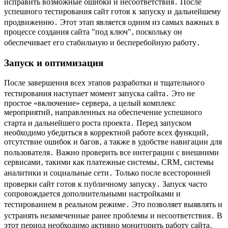
исправить возможные ошибки и несоответствия․ После
успешного тестирования сайт готов к запуску и дальнейшему
продвижению․ Этот этап является одним из самых важных в
процессе создания сайта "под ключ"‚ поскольку он
обеспечивает его стабильную и бесперебойную работу․
Запуск и оптимизация
После завершения всех этапов разработки и тщательного
тестирования наступает момент запуска сайта․ Это не
простое «включение» сервера‚ а целый комплекс
мероприятий‚ направленных на обеспечение успешного
старта и дальнейшего роста проекта․ Перед запуском
необходимо убедиться в корректной работе всех функций‚
отсутствие ошибок и багов‚ а также в удобстве навигации для
пользователя․ Важно проверить все интеграции с внешними
сервисами‚ такими как платежные системы‚ CRM‚ системы
аналитики и социальные сети․ Только после всесторонней
проверки сайт готов к публичному запуску․ Запуск часто
сопровождается дополнительными настройками и
тестированием в реальном режиме․ Это позволяет выявлять и
устранять незамеченные ранее проблемы и несоответствия․ В
этот период необходимо активно мониторить работу сайта‚