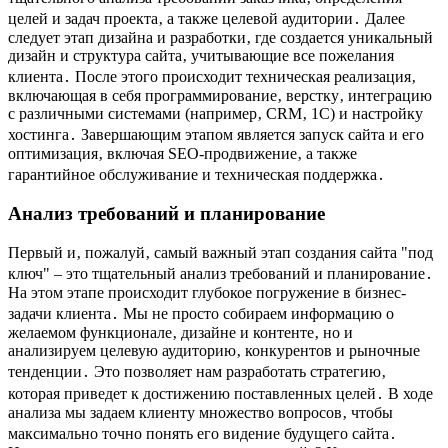
целей и задач проекта‚ а также целевой аудитории․ Далее
следует этап дизайна и разработки‚ где создается уникальный
дизайн и структура сайта‚ учитывающие все пожелания
клиента․ После этого происходит техническая реализация‚
включающая в себя программирование‚ верстку‚ интеграцию
с различными системами (например‚ CRM‚ 1С) и настройку
хостинга․ Завершающим этапом является запуск сайта и его
оптимизация‚ включая SEO-продвижение‚ а также
гарантийное обслуживание и техническая поддержка․
Анализ требований и планирование
Первый и‚ пожалуй‚ самый важный этап создания сайта "под
ключ" – это тщательный анализ требований и планирование․
На этом этапе происходит глубокое погружение в бизнес-
задачи клиента․ Мы не просто собираем информацию о
желаемом функционале‚ дизайне и контенте‚ но и
анализируем целевую аудиторию‚ конкурентов и рыночные
тенденции․ Это позволяет нам разработать стратегию‚
которая приведет к достижению поставленных целей․ В ходе
анализа мы задаем клиенту множество вопросов‚ чтобы
максимально точно понять его видение будущего сайта․