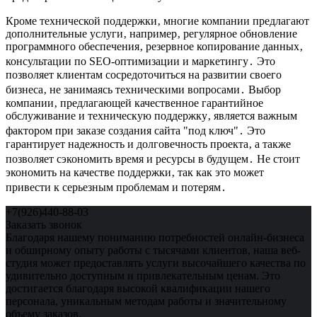
Кроме технической поддержки‚ многие компании предлагают
дополнительные услуги‚ например‚ регулярное обновление
программного обеспечения‚ резервное копирование данных‚
консультации по SEO-оптимизации и маркетингу․ Это
позволяет клиентам сосредоточиться на развитии своего
бизнеса‚ не занимаясь техническими вопросами․ Выбор
компании‚ предлагающей качественное гарантийное
обслуживание и техническую поддержку‚ является важным
фактором при заказе создания сайта "под ключ"․ Это
гарантирует надежность и долговечность проекта‚ а также
позволяет сэкономить время и ресурсы в будущем․ Не стоит
экономить на качестве поддержки‚ так как это может
привести к серьезным проблемам и потерям․
+7(926)440-88-03
Заказать звонок
Благодаря нашему пониманию потребностей онлайн-бизнеса
и обширному опыту работы с тысячами клиентов, наша веб-
студия может предоставлять услуги высочайшего качества по
удивительно доступным и привлекательным ценам. Это
достигается благодаря высокой квалификации нашего
персонала, уникальным методам работы и значительному
объему заказов.