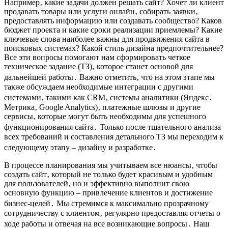
Например‚ какие задачи должен решать сайт? Хочет ли клиент
продавать товары или услуги онлайн‚ собирать заявки‚
предоставлять информацию или создавать сообщество? Каков
бюджет проекта и какие сроки реализации приемлемы? Какие
ключевые слова наиболее важны для продвижения сайта в
поисковых системах? Какой стиль дизайна предпочтительнее?
Все эти вопросы помогают нам сформировать четкое
техническое задание (ТЗ)‚ которое станет основой для
дальнейшей работы․ Важно отметить‚ что на этом этапе мы
также обсуждаем необходимые интеграции с другими
системами‚ такими как CRM‚ системы аналитики (Яндекс․
Метрика‚ Google Analytics)‚ платежные шлюзы и другие
сервисы‚ которые могут быть необходимы для успешного
функционирования сайта․ Только после тщательного анализа
всех требований и составления детального ТЗ мы переходим к
следующему этапу – дизайну и разработке․
В процессе планирования мы учитываем все нюансы‚ чтобы
создать сайт‚ который не только будет красивым и удобным
для пользователей‚ но и эффективно выполнит свою
основную функцию – привлечение клиентов и достижение
бизнес-целей․ Мы стремимся к максимально прозрачному
сотрудничеству с клиентом‚ регулярно предоставляя отчеты о
ходе работы и отвечая на все возникающие вопросы․ Наш