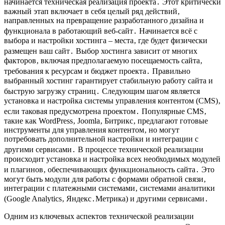
начинается техническая реализация проекта․ Этот критически
важный этап включает в себя целый ряд действий‚
направленных на превращение разработанного дизайна и
функционала в работающий веб-сайт․ Начинается всё с
выбора и настройки хостинга – места‚ где будет физически
размещен ваш сайт․ Выбор хостинга зависит от многих
факторов‚ включая предполагаемую посещаемость сайта‚
требования к ресурсам и бюджет проекта․ Правильно
выбранный хостинг гарантирует стабильную работу сайта и
быструю загрузку страниц․ Следующим шагом является
установка и настройка системы управления контентом (CMS)‚
если таковая предусмотрена проектом․ Популярные CMS‚
такие как WordPress‚ Joomla‚ Битрикс‚ предлагают готовые
инструменты для управления контентом‚ но могут
потребовать дополнительной настройки и интеграции с
другими сервисами․ В процессе технической реализации
происходит установка и настройка всех необходимых модулей
и плагинов‚ обеспечивающих функциональность сайта․ Это
могут быть модули для работы с формами обратной связи‚
интеграции с платежными системами‚ системами аналитики
(Google Analytics‚ Яндекс․Метрика) и другими сервисами․
Одним из ключевых аспектов технической реализации