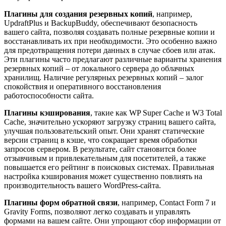
Плагины для создания резервных копий
, например,
UpdraftPlus и BackupBuddy, обеспечивают безопасность
вашего сайта, позволяя создавать полные резервные копии и
восстанавливать их при необходимости. Это особенно важно
для предотвращения потери данных в случае сбоев или атак.
Эти плагины часто предлагают различные варианты хранения
резервных копий – от локального сервера до облачных
хранилищ. Наличие регулярных резервных копий – залог
спокойствия и оперативного восстановления
работоспособности сайта.
Плагины кэширования
, такие как WP Super Cache и W3 Total
Cache, значительно ускоряют загрузку страниц вашего сайта,
улучшая пользовательский опыт. Они хранят статические
версии страниц в кэше, что сокращает время обработки
запросов сервером. В результате, сайт становится более
отзывчивым и привлекательным для посетителей, а также
повышается его рейтинг в поисковых системах. Правильная
настройка кэширования может существенно повлиять на
производительность вашего WordPress-сайта.
Плагины форм обратной связи
, например, Contact Form 7 и
Gravity Forms, позволяют легко создавать и управлять
формами на вашем сайте. Они упрощают сбор информации от