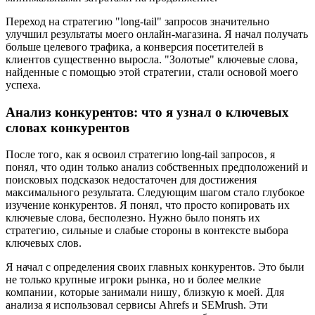
Переход на стратегию "long-tail" запросов значительно
улучшил результаты моего онлайн-магазина. Я начал получать
больше целевого трафика‚ а конверсия посетителей в
клиентов существенно выросла. "Золотые" ключевые слова‚
найденные с помощью этой стратегии‚ стали основой моего
успеха.
Анализ конкурентов: что я узнал о ключевых
словах конкурентов
После того‚ как я освоил стратегию long-tail запросов‚ я
понял‚ что один только анализ собственных предположений и
поисковых подсказок недостаточен для достижения
максимального результата. Следующим шагом стало глубокое
изучение конкурентов. Я понял‚ что просто копировать их
ключевые слова, бесполезно. Нужно было понять их
стратегию‚ сильные и слабые стороны в контексте выбора
ключевых слов.
Я начал с определения своих главных конкурентов. Это были
не только крупные игроки рынка‚ но и более мелкие
компании‚ которые занимали нишу‚ близкую к моей. Для
анализа я использовал сервисы Ahrefs и SEMrush. Эти