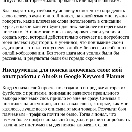
искусства‚ которые можно продавать или дарить близким.
Благодаря этому глубокому анализу я смог четко определить
свою целевую аудиторию. Я понял‚ на какой язык мне нужно
говорить‚ какие ключевые слова использовать в описании
курса‚ и какой контент будет для них наиболее интересным и
полезным. Это помогло мне сфокусировать свои усилия и
создать курс‚ который действительно отвечает на потребности
моей целевой аудитории. Я убедился‚ что понимание своей
аудитории – это ключ к успеху в любом бизнесе‚ а особенно в
онлайн-образовании. Без этого шага мои усилия были бы
рассеяны‚ и результаты были бы гораздо скромнее.
Инструменты для поиска ключевых слов: мой
опыт работы с Ahrefs и Google Keyword Planner
Когда я начал свой проект по созданию и продаже авторских
футболок с принтами‚ понимание важности правильного
выбора ключевых слов пришло ко мне не сразу. Сначала я
полагался на интуицию‚ использовал слова‚ которые‚ как мне
казалось‚ лучше всего описывают мои товары. Результат был
плачевным – трафика почти не было. Тогда я понял‚ что
нужен более профессиональный подход‚ и решил попробовать
различные инструменты для поиска ключевых слов.