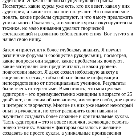
аудитории. Я начал с анализа существующего рынка.
Посмотрел‚ какие курсы уже есть‚ кто их ведет‚ какая у них
аудитория‚ и какие отзывы они получают. Это помогло мне
понять‚ какие пробелы существуют‚ и что я могу предложить
уникального. Оказалось‚ что многие курсы фокусируются на
технике‚ но мало внимания уделяют творческой
составляющей и развитию собственного стиля. Вот тут-то я и
нашел свою нишу.
Затем я приступил к более глубокому анализу. Я изучил
различные форумы и сообщества рукодельниц‚ посмотрел‚
какие вопросы они задают‚ какие проблемы их волнуют‚
какие материалы они предпочитают‚ и какой уровень
подготовки имеют. Я даже создал небольшую анкету в
социальных сетях‚ чтобы собрать больше информации
непосредственно от потенциальных учеников. Результаты
были очень интересными. Выяснилось‚ что моя целевая
аудитория – это преимущественно женщины в возрасте от 25
до 45 лет‚ с высшим образованием‚ имеющие свободное время
и интерес к творчеству. Многие из них уже имеют некоторый
опыт в рукоделии‚ но хотят расширить свои навыки и
научиться создавать более сложные и оригинальные куклы.
Часть аудитории – это и вовсе новички‚ желающие освоить
новую технику. Важным фактором оказалось и желание
создавать не просто куклы‚ а уникальные произведения