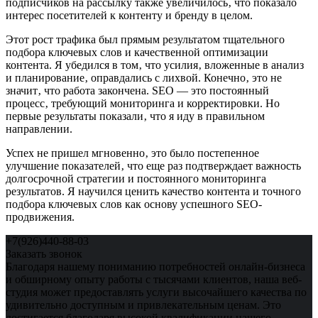
подписчиков на рассылку также увеличилось‚ что показало
интерес посетителей к контенту и бренду в целом.
Этот рост трафика был прямым результатом тщательного
подбора ключевых слов и качественной оптимизации
контента. Я убедился в том‚ что усилия‚ вложенные в анализ
и планирование‚ оправдались с лихвой. Конечно‚ это не
значит‚ что работа закончена. SEO — это постоянный
процесс‚ требующий мониторинга и корректировки. Но
первые результаты показали‚ что я иду в правильном
направлении.
Успех не пришел мгновенно‚ это было постепенное
улучшение показателей‚ что еще раз подтверждает важность
долгосрочной стратегии и постоянного мониторинга
результатов. Я научился ценить качество контента и точного
подбора ключевых слов как основу успешного SEO-
продвижения.
+7(926)440-88-03
Заказать звонок
Благодаря нашему пониманию потребностей онлайн-бизнеса
и обширному опыту работы с тысячами клиентов, наша веб-
студия может предоставлять услуги высочайшего качества по
удивительно доступным и привлекательным ценам. Это
достигается благодаря высокой квалификации нашего