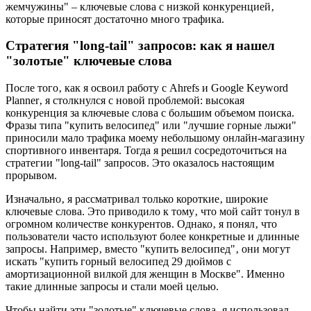
жемчужины" – ключевые слова с низкой конкуренцией‚
которые приносят достаточно много трафика.
Стратегия "long-tail" запросов: как я нашел
"золотые" ключевые слова
После того‚ как я освоил работу с Ahrefs и Google Keyword
Planner‚ я столкнулся с новой проблемой: высокая
конкуренция за ключевые слова с большим объемом поиска.
Фразы типа "купить велосипед" или "лучшие горные лыжи"
приносили мало трафика моему небольшому онлайн-магазину
спортивного инвентаря. Тогда я решил сосредоточиться на
стратегии "long-tail" запросов. Это оказалось настоящим
прорывом.
Изначально‚ я рассматривал только короткие‚ широкие
ключевые слова. Это приводило к тому‚ что мой сайт тонул в
огромном количестве конкурентов. Однако‚ я понял‚ что
пользователи часто используют более конкретные и длинные
запросы. Например‚ вместо "купить велосипед"‚ они могут
искать "купить горный велосипед 29 дюймов с
амортизационной вилкой для женщин в Москве". Именно
такие длинные запросы и стали моей целью.
Чтобы найти эти "золотые" ключевые слова‚ я использовал