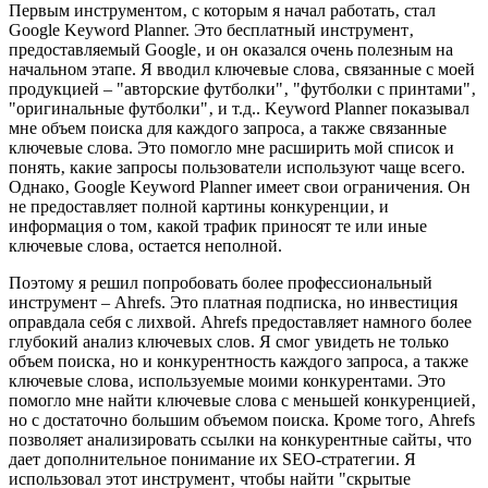
Первым инструментом‚ с которым я начал работать‚ стал
Google Keyword Planner. Это бесплатный инструмент‚
предоставляемый Google‚ и он оказался очень полезным на
начальном этапе. Я вводил ключевые слова‚ связанные с моей
продукцией – "авторские футболки"‚ "футболки с принтами"‚
"оригинальные футболки"‚ и т.д.. Keyword Planner показывал
мне объем поиска для каждого запроса‚ а также связанные
ключевые слова. Это помогло мне расширить мой список и
понять‚ какие запросы пользователи используют чаще всего.
Однако‚ Google Keyword Planner имеет свои ограничения. Он
не предоставляет полной картины конкуренции‚ и
информация о том‚ какой трафик приносят те или иные
ключевые слова‚ остается неполной.
Поэтому я решил попробовать более профессиональный
инструмент – Ahrefs. Это платная подписка‚ но инвестиция
оправдала себя с лихвой. Ahrefs предоставляет намного более
глубокий анализ ключевых слов. Я смог увидеть не только
объем поиска‚ но и конкурентность каждого запроса‚ а также
ключевые слова‚ используемые моими конкурентами. Это
помогло мне найти ключевые слова с меньшей конкуренцией‚
но с достаточно большим объемом поиска. Кроме того‚ Ahrefs
позволяет анализировать ссылки на конкурентные сайты‚ что
дает дополнительное понимание их SEO-стратегии. Я
использовал этот инструмент‚ чтобы найти "скрытые