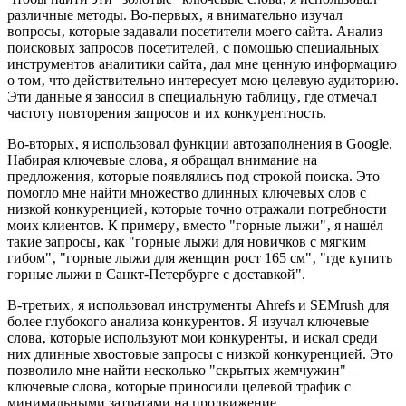
различные методы. Во-первых‚ я внимательно изучал
вопросы‚ которые задавали посетители моего сайта. Анализ
поисковых запросов посетителей‚ с помощью специальных
инструментов аналитики сайта‚ дал мне ценную информацию
о том‚ что действительно интересует мою целевую аудиторию.
Эти данные я заносил в специальную таблицу‚ где отмечал
частоту повторения запросов и их конкурентность.
Во-вторых‚ я использовал функции автозаполнения в Google.
Набирая ключевые слова‚ я обращал внимание на
предложения‚ которые появлялись под строкой поиска. Это
помогло мне найти множество длинных ключевых слов с
низкой конкуренцией‚ которые точно отражали потребности
моих клиентов. К примеру‚ вместо "горные лыжи"‚ я нашёл
такие запросы‚ как "горные лыжи для новичков с мягким
гибом"‚ "горные лыжи для женщин рост 165 см"‚ "где купить
горные лыжи в Санкт-Петербурге с доставкой".
В-третьих‚ я использовал инструменты Ahrefs и SEMrush для
более глубокого анализа конкурентов. Я изучал ключевые
слова‚ которые используют мои конкуренты‚ и искал среди
них длинные хвостовые запросы с низкой конкуренцией. Это
позволило мне найти несколько "скрытых жемчужин" –
ключевые слова‚ которые приносили целевой трафик с
минимальными затратами на продвижение.