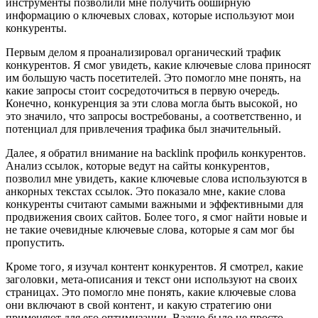
инструменты позволили мне получить обширную
информацию о ключевых словах‚ которые используют мои
конкуренты.
Первым делом я проанализировал органический трафик
конкурентов. Я смог увидеть‚ какие ключевые слова приносят
им большую часть посетителей. Это помогло мне понять‚ на
какие запросы стоит сосредоточиться в первую очередь.
Конечно‚ конкуренция за эти слова могла быть высокой‚ но
это значило‚ что запросы востребованы‚ а соответственно‚ и
потенциал для привлечения трафика был значительный.
Далее‚ я обратил внимание на backlink профиль конкурентов.
Анализ ссылок‚ которые ведут на сайты конкурентов‚
позволил мне увидеть‚ какие ключевые слова используются в
анкорных текстах ссылок. Это показало мне‚ какие слова
конкуренты считают самыми важными и эффективными для
продвижения своих сайтов. Более того‚ я смог найти новые и
не такие очевидные ключевые слова‚ которые я сам мог бы
пропустить.
Кроме того‚ я изучал контент конкурентов. Я смотрел‚ какие
заголовки‚ мета-описания и текст они используют на своих
страницах. Это помогло мне понять‚ какие ключевые слова
они включают в свой контент‚ и какую стратегию они
применяют для его оптимизации. Важно было не просто