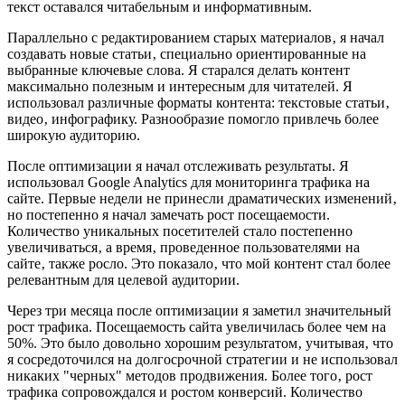
текст оставался читабельным и информативным.
Параллельно с редактированием старых материалов‚ я начал
создавать новые статьи‚ специально ориентированные на
выбранные ключевые слова. Я старался делать контент
максимально полезным и интересным для читателей. Я
использовал различные форматы контента: текстовые статьи‚
видео‚ инфографику. Разнообразие помогло привлечь более
широкую аудиторию.
После оптимизации я начал отслеживать результаты. Я
использовал Google Analytics для мониторинга трафика на
сайте. Первые недели не принесли драматических изменений‚
но постепенно я начал замечать рост посещаемости.
Количество уникальных посетителей стало постепенно
увеличиваться‚ а время‚ проведенное пользователями на
сайте‚ также росло. Это показало‚ что мой контент стал более
релевантным для целевой аудитории.
Через три месяца после оптимизации я заметил значительный
рост трафика. Посещаемость сайта увеличилась более чем на
50%. Это было довольно хорошим результатом‚ учитывая‚ что
я сосредоточился на долгосрочной стратегии и не использовал
никаких "черных" методов продвижения. Более того‚ рост
трафика сопровождался и ростом конверсий. Количество