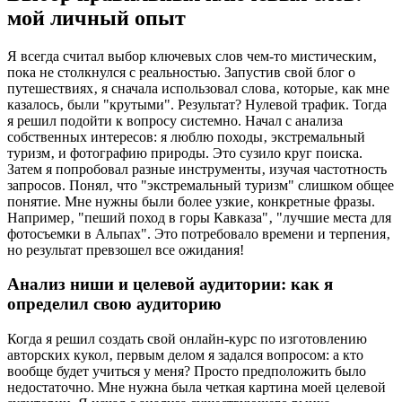
мой личный опыт
Я всегда считал выбор ключевых слов чем-то мистическим‚
пока не столкнулся с реальностью. Запустив свой блог о
путешествиях‚ я сначала использовал слова‚ которые‚ как мне
казалось‚ были "крутыми". Результат? Нулевой трафик. Тогда
я решил подойти к вопросу системно. Начал с анализа
собственных интересов: я люблю походы‚ экстремальный
туризм‚ и фотографию природы. Это сузило круг поиска.
Затем я попробовал разные инструменты‚ изучая частотность
запросов. Понял‚ что "экстремальный туризм" слишком общее
понятие. Мне нужны были более узкие‚ конкретные фразы.
Например‚ "пеший поход в горы Кавказа"‚ "лучшие места для
фотосъемки в Альпах". Это потребовало времени и терпения‚
но результат превзошел все ожидания!
Анализ ниши и целевой аудитории: как я
определил свою аудиторию
Когда я решил создать свой онлайн-курс по изготовлению
авторских кукол‚ первым делом я задался вопросом: а кто
вообще будет учиться у меня? Просто предположить было
недостаточно. Мне нужна была четкая картина моей целевой